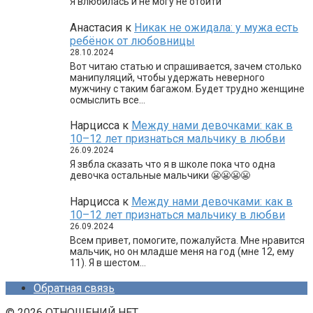
Я влюбилась и не могу не отойти
Анастасия
к
Никак не ожидала: у мужа есть
ребёнок от любовницы
28.10.2024
Вот читаю статью и спрашивается, зачем столько
манипуляций, чтобы удержать неверного
мужчину с таким багажом. Будет трудно женщине
осмыслить все…
Нарцисса
к
Между нами девочками: как в
10–12 лет признаться мальчику в любви
26.09.2024
Я звбла сказать что я в школе пока что одна
девочка остальные мальчики 😬😬😬😬
Нарцисса
к
Между нами девочками: как в
10–12 лет признаться мальчику в любви
26.09.2024
Всем привет, помогите, пожалуйста. Мне нравится
мальчик, но он младше меня на год (мне 12, ему
11). Я в шестом…
Обратная связь
© 2026 ОТНОШЕНИЙ.НЕТ