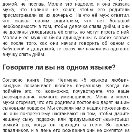
домой, не поспав. Молли это надоело, и она сказала
мужу, что больше не хочет, чтобы его родители
присматривали за их дочерью. На что её муж ответил,
что сказал своим родителям, что нет большой
необходимости в том, чтобы девочка спала днём, и они
не должны укладывать её спать, но могут играть с ней.
Молли и её муж не были единодушны в своих словах,
но после того, как они начали говорить об одном с
бабушкой и дедушкой, те сразу же начали укладывать
внучку спать днём.
Говорите ли вы на одном языке?
Согласно книге Гэри Чепмена «5 языков любви»,
каждый показывает любовь по-разному. Когда вы
поймёте это, то, возможно, почувствуете, что ваше
разочарование немного уменьшилось. Меня и моего
мужа огорчает, что его родители постоянно дарят нашим
сыновьям подарки. Мы сказали им о наших пожеланиях,
но они по-прежнему настаивают на том, чтобы дарить
нашему сыну подарки, или придумывают «выигрыш»
всякий раз, когда он приходит в гости. Во время
праздников и в день его рождения они не скупятся на