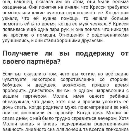
она, наконец, сказала им об этом, они были весьма
озадачены. Они понятия не имели, что Крисси требуется
помощь или какие чувства переполняют её. Когда они
узнали, что ей нужна помощь, то начали больше
помогать ей в то время, когда её муж уезжал. У Крисси
появилась ещё одна пара рук, и она поняла, что никогда
не просила о помощи. Отношения с родственниками
улучшились, и они стали хорошими друзьями.
Получаете ли вы поддержку от
своего партнёра?
Если вы сказали о том, чего вы хотите, но всё равно
чувствуете некоторое сопротивление со стороны
бабушек и дедушек, возможно, пришло время
проверить, двигаетесь ли вы в одном направлении с
вашим партнёром. Молли, имея одного ребёнка,
обнаружила, что даже, хотя она и просила уложить её
дочь спать, когда родители мужа присматривали за ней,
они не исполнили её просьбу. Когда дочь Молли не
спала днём, с ней было трудно справиться вечером. Хотя
Молли вновь и вновь подчёркивала родственникам
важность дневного сна для дочери, та всегда приходила