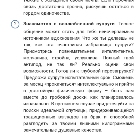
тяжкие с женщиной своей мечты. Если порочная
связь достаточно прочна, рискуешь остаться в
гордом одиночестве.
Знакомство с возлюбленной супруги.
Тесное
общение может стать для тебя неисчерпаемым
источником вдохновения. Что же ты делаешь не
так, как эта счастливая избранница супруги?
Присмотрись повнимательнее: интеллигентна,
молчалива, стройна, услужлива. Полный твой
антипод, не так ли? Реально оцени свои
возможности. Готов ли к глубокой перезагрузке?
Предложи супруге испытательный срок. Сможешь
за месяц «прокачаться» интеллектуально и прийти
в достойную физическую форму – быть вам
вместе до гробовой доски, как планировалось
изначально. В противном случае придётся уйти на
поиски идеальной спутницы, придерживающейся
традиционных взглядов на брак и способной
разглядеть за твоими лишними килограммами
замечательные душевные качества.