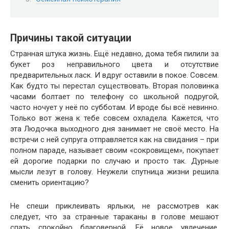
Причины такой ситуации
Странная штука жизнь. Ещё недавно, дома тебя пилили за
букет роз неправильного цвета и отсутствие
предварительных ласк. И вдруг оставили в покое. Совсем.
Как будто ты перестал существовать. Вторая половинка
часами болтает по телефону со школьной подругой,
часто ночует у неё по субботам. И вроде бы всё невинно.
Только вот жена к тебе совсем охладела. Кажется, что
эта Людочка выходного дня занимает не своё место. На
встречи с ней супруга отправляется как на свидания – при
полном параде, называет своим «сокровищем», покупает
ей дорогие подарки по случаю и просто так. Дурные
мысли лезут в голову. Неужели спутница жизни решила
сменить ориентацию?
Не спеши приклеивать ярлыки, не рассмотрев как
следует, что за странные тараканы в голове мешают
спать спокойно благоверной. Её новое увлечение,