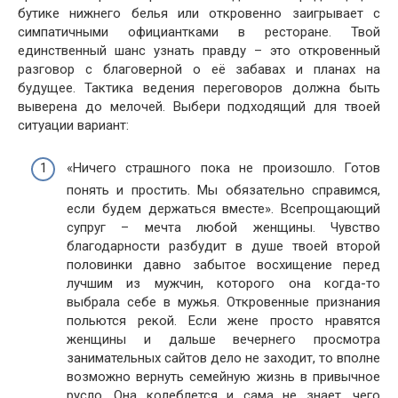
бутике нижнего белья или откровенно заигрывает с
симпатичными официантками в ресторане. Твой
единственный шанс узнать правду – это откровенный
разговор с благоверной о её забавах и планах на
будущее. Тактика ведения переговоров должна быть
выверена до мелочей. Выбери подходящий для твоей
ситуации вариант:
«Ничего страшного пока не произошло. Готов
понять и простить. Мы обязательно справимся,
если будем держаться вместе». Всепрощающий
супруг – мечта любой женщины. Чувство
благодарности разбудит в душе твоей второй
половинки давно забытое восхищение перед
лучшим из мужчин, которого она когда-то
выбрала себе в мужья. Откровенные признания
польются рекой. Если жене просто нравятся
женщины и дальше вечернего просмотра
занимательных сайтов дело не заходит, то вполне
возможно вернуть семейную жизнь в привычное
русло. Она колеблется и сама не знает, чего