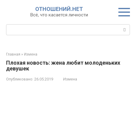
Перейти
ОТНОШЕНИЙ.НЕТ
к
Всё, что касается личности
контенту
Поиск:
Главная
»
Измена
Плохая новость: жена любит молоденьких
девушек
Опубликовано:
26.05.2019
Измена