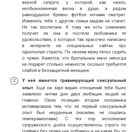
верной супруге, у которой, как назло,
необыкновенная весна в душе, а рядом
равнодушное бревно футбол ночами смотрит.
Изменять тебе с другом семьи мадам не станет.
Не так воспитана. К тому же есть сомнения,
получит ли она в постели любовника те
удовольствия, о которых так красочно написано
в интернете на специальных сайтах про
однополую страсть. По своему мужу легко судить
о чужих. Кажется, что брутальные мачо никогда
не подарят столько нежности, сколько требуется
слабой и беззащитной женщине.
У неё имеется травмирующий сексуальный
опыт.
Ещё на заре ваших отношений тебе было
заявлено: интим для двух любящих людей не
главное. Свою позицию вторая половинка
мотивировала тем, что её первый сексуальный
опыт был неудачным (насилие, не сошлись
темпераментами). С тех пор исполнение
супружеского долга осуществлялось строго по
графику без права «на добавку» и на какие бы то