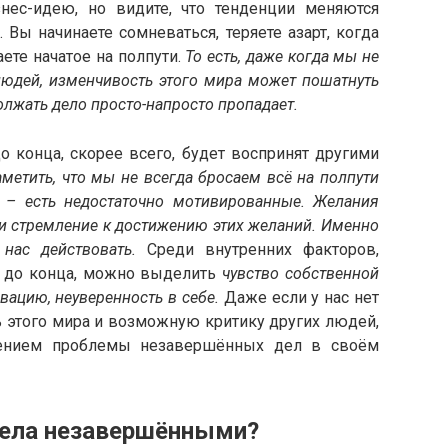
нес-идею, но видите, что тенденции меняются
 Вы начинаете сомневаться, теряете азарт, когда
ете начатое на полпути.
То есть, даже когда мы не
людей, изменчивость этого мира может пошатнуть
олжать дело просто-напросто пропадает.
о конца, скорее всего, будет воспринят другими
аметить, что мы не всегда бросаем всё на полпути
й – есть недостаточно мотивированные. Желания
 и стремление к достижению этих желаний. Именно
 нас действовать.
Среди внутренних факторов,
 до конца, можно выделить
чувство собственной
вацию, неуверенность в себе.
Даже если у нас нет
 этого мира и возможную критику других людей,
ением проблемы незавершённых дел в своём
дела незавершёнными?