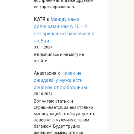
воспринимала, даже друзьям
ее характеризовала,…
КАТЯ
к
Между нами
девочками: как в 10–12
лет признаться мальчику в
любви
03.11.2024
Я влюбилась и не могу не
отойти
Анастасия
к
Никак не
ожидала: у мужа есть
ребёнок от любовницы
28.10.2024
Вот читаю статью и
спрашивается, зачем столько
манипуляций, чтобы удержать
неверного мужчину с таким
багажом. Будет трудно
женщине осмыслить все…