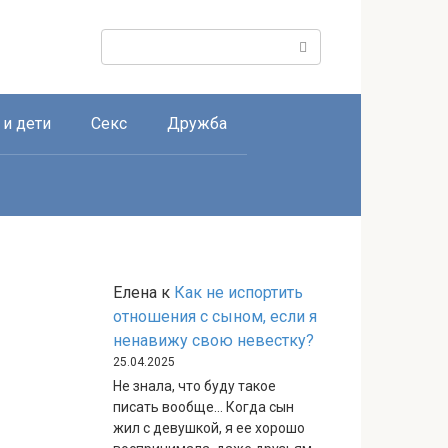
Поиск:
 и дети
Секс
Дружба
Елена
к
Как не испортить
отношения с сыном, если я
ненавижу свою невестку?
25.04.2025
Не знала, что буду такое
писать вообще… Когда сын
жил с девушкой, я ее хорошо