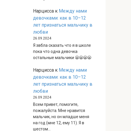
Нарцисса
к
Между нами
девочками: как в 10–12
лет признаться мальчику в
любви
26.09.2024
Я звбла сказать что я в школе
пока что одна девочка
остальные мальчики 😬😬😬😬
Нарцисса
к
Между нами
девочками: как в 10–12
лет признаться мальчику в
любви
26.09.2024
Всем привет, помогите,
пожалуйста. Мне нравится
мальчик, но он младше меня
на год (мне 12, ему 11). Я в
шестом…