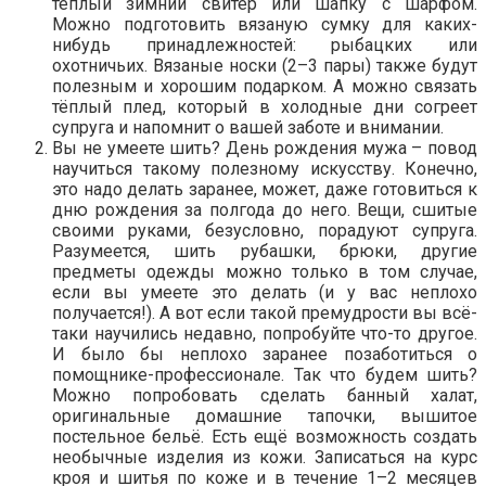
тёплый зимний свитер или шапку с шарфом.
Можно подготовить вязаную сумку для каких-
нибудь принадлежностей: рыбацких или
охотничьих. Вязаные носки (2–3 пары) также будут
полезным и хорошим подарком. А можно связать
тёплый плед, который в холодные дни согреет
супруга и напомнит о вашей заботе и внимании.
Вы не умеете шить? День рождения мужа – повод
научиться такому полезному искусству. Конечно,
это надо делать заранее, может, даже готовиться к
дню рождения за полгода до него. Вещи, сшитые
своими руками, безусловно, порадуют супруга.
Разумеется, шить рубашки, брюки, другие
предметы одежды можно только в том случае,
если вы умеете это делать (и у вас неплохо
получается!). А вот если такой премудрости вы всё-
таки научились недавно, попробуйте что-то другое.
И было бы неплохо заранее позаботиться о
помощнике-профессионале. Так что будем шить?
Можно попробовать сделать банный халат,
оригинальные домашние тапочки, вышитое
постельное бельё. Есть ещё возможность создать
необычные изделия из кожи. Записаться на курс
кроя и шитья по коже и в течение 1–2 месяцев