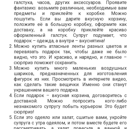
галстука, часов, других аксессуаров. Проявите
фантазию: возьмите различные, необходимые вам
предметы и приклейте к коробке. Можно
пошутить. Если вы дарите вкусную корзину,
положите её в большую коробку, оформите как
доставку, а на коробку приклейте красиво
оформленный галстук. Супруг подумает, что
подарок – одежда, а внутри – вкуснятина!
Можно купить атласные ленты разных цветов и
перевязать подарок так, чтобы даже не было
видно, что это. И красиво, и нарядно, и главное –
сюрприз поможет сохранить.
Можно купить много маленьких воздушных
шариков, предназначенных для изготовления
фигурок из них. Просмотреть в интернете видео,
как сделать такие вещички. Именно они станут
украшением вашего подарка.
Если подарок – вкусная корзина, договоритесь с
доставкой. Можно попросить кого-либо
незнакомого супругу побыть курьером. Это будет
сюрприз!
Если это одеяло или халат, сшитые вами, укройте
супруга с утра одеялом, и потом вместе будете его
рассматривать, а халат повесьте в ванной и