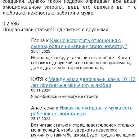
создания. Однако такой подарок оправдает все ваши
эмоциональные затраты, ведь его сделали вы – с
любовью, нежностью, заботой о муже.
0
2 686
Понравилась статья? Поделиться с друзьями:
Елена
к
Как не испортить отношения с
сыном, если я ненавижу свою невестку?
25.04.2025
Не знала, что буду такое писать вообще… Когда
сын жил с девушкой, я ее хорошо воспринимала,
даже друзьям ее характеризовала,…
КАТЯ
к
Между нами девочками: как в 10–12
лет признаться мальчику в любви
03.11.2024
Я влюбилась и не могу не отойти
Анастасия
к
Никак не ожидала: у мужа есть
ребёнок от любовницы
28.10.2024
Вот читаю статью и спрашивается, зачем столько
манипуляций, чтобы удержать неверного
мужчину с таким багажом. Будет трудно женщине