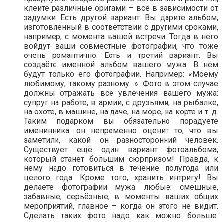
клеите различные оригами – всё в зависимости от
задумки. Есть другой вариант. Вы дарите альбом,
изготовленный в соответствии с другими сроками,
например, с момента вашей встречи. Тогда в него
войдут ваши совместные фотографии, что тоже
очень романтично. Есть и третий вариант. Вы
создаёте именной альбом вашего мужа. В нём
будут только его фотографии. Например: «Моему
любимому, такому разному…». Фото в этом случае
должны отражать все увлечения вашего мужа:
супруг на работе, в армии, с друзьями, на рыбалке,
на охоте, в машине, на даче, на море, на корте и т. д.
Таким подарком вы обязательно порадуете
именинника: он непременно оценит то, что вы
заметили, какой он разносторонний человек.
Существует ещё один вариант фотоальбома,
который станет большим сюрпризом! Правда, к
нему надо готовиться в течение полугода или
целого года. Кроме того, хранить интригу! Вы
делаете фотографии мужа любые: смешные,
забавные, серьёзные, в моменты ваших общих
мероприятий, главное – когда он этого не видит.
Сделать таких фото надо как можно больше.