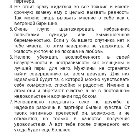
партнёра.
Не стоит сразу кидаться во все тяжкие и искать
срочную замену ему с целью вызвать ревность.
Так можно лишь вызвать мнение о себе как о
ветреной барышне.
Очень глупо шантажировать избранника
попытками суицида или вымышленной
беременностью. Если у бывшего спутника нет к
тебе чувств, то этим наверняка не удержишь. А
жалость уж точно не похожа на любовь.
Нелепо убеждать возлюбленного в своей
безупречности и неотразимости как женщины и
лучшей пары для него. Мужчины не стремятся
найти совершенную во всём девушку. Для них
идеальной будет та, с которой можно чувствовать
себя комфортно, спокойно и радостно. Именно в
этом они и обретают счастье, а не в постоянном
недовольстве и ворчании под боком.
Неправильно предлагать секс по дружбе в
надежде разжечь в партнёре былые чувства. От
твоих интимных прелестей он, возможно, и не
откажется, но только в качестве получения
удовольствия. А вот тебе после очередного его
ухода будет ещё больнее.