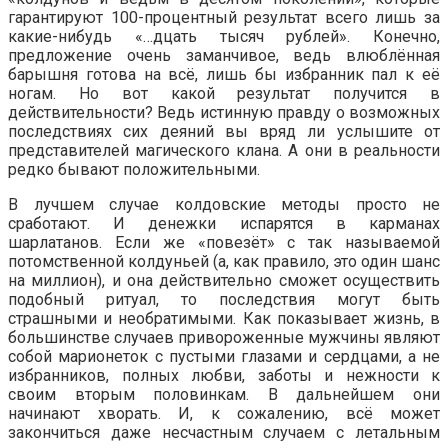
гарантируют 100-процентный результат всего лишь за
какие-нибудь «…дцать тысяч рублей». Конечно,
предложение очень заманчивое, ведь влюблённая
барышня готова на всё, лишь бы избранник пал к её
ногам. Но вот какой результат получится в
действительности? Ведь истинную правду о возможных
последствиях сих деяний вы вряд ли услышите от
представителей магического клана. А они в реальности
редко бывают положительными.
В лучшем случае колдовские методы просто не
сработают. И денежки испарятся в карманах
шарлатанов. Если же «повезёт» с так называемой
потомственной колдуньей (а, как правило, это один шанс
на миллион), и она действительно сможет осуществить
подобный ритуал, то последствия могут быть
страшными и необратимыми. Как показывает жизнь, в
большинстве случаев привороженные мужчины являют
собой марионеток с пустыми глазами и сердцами, а не
избранников, полных любви, заботы и нежности к
своим вторым половинкам. В дальнейшем они
начинают хворать. И, к сожалению, всё может
закончиться даже несчастным случаем с летальным