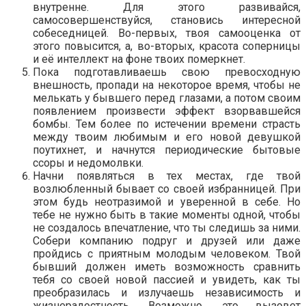
внутренне. Для этого развивайся,
самосовершенствуйся, становись интересной
собеседницей. Во-первых, твоя самооценка от
этого повысится, а, во-вторых, красота соперницы
и её интеллект на фоне твоих померкнет.
Пока подготавливаешь свою превосходную
внешность, пропади на некоторое время, чтобы не
мелькать у бывшего перед глазами, а потом своим
появлением произвести эффект взорвавшейся
бомбы. Тем более по истечении времени страсть
между твоим любимым и его новой девушкой
поутихнет, и начнутся периодические бытовые
ссоры и недомолвки.
Начни появляться в тех местах, где твой
возлюбленный бывает со своей избранницей. При
этом будь неотразимой и уверенной в себе. Но
тебе не нужно быть в такие моменты одной, чтобы
не создалось впечатление, что ты следишь за ними.
Собери компанию подруг и друзей или даже
пройдись с приятным молодым человеком. Твой
бывший должен иметь возможность сравнить
тебя со своей новой пассией и увидеть, как ты
преобразилась и излучаешь независимость и
жизнерадостность. Возможно, это вызовет