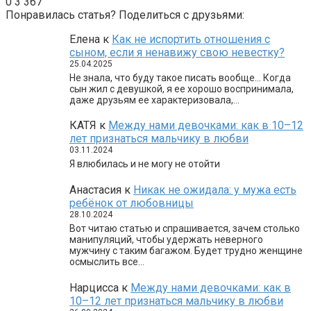
0
3 367
Понравилась статья? Поделиться с друзьями:
Елена
к
Как не испортить отношения с
сыном, если я ненавижу свою невестку?
25.04.2025
Не знала, что буду такое писать вообще… Когда
сын жил с девушкой, я ее хорошо воспринимала,
даже друзьям ее характеризовала,…
КАТЯ
к
Между нами девочками: как в 10–12
лет признаться мальчику в любви
03.11.2024
Я влюбилась и не могу не отойти
Анастасия
к
Никак не ожидала: у мужа есть
ребёнок от любовницы
28.10.2024
Вот читаю статью и спрашивается, зачем столько
манипуляций, чтобы удержать неверного
мужчину с таким багажом. Будет трудно женщине
осмыслить все…
Нарцисса
к
Между нами девочками: как в
10–12 лет признаться мальчику в любви