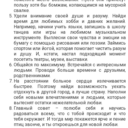
пользу хотя бы бомжам, копающимся на мусорной
свалке.
Удели внимание своей душе и разуму. Найди
время для любимых хобби и давних желаний.
Например, начини учить языки, запишись в школу
танцев или игры на любимом музыкальном
инструменте. Выплесни свои чувства и эмоции на
бумагу с помощью рисования или поэзии. Займись
спортом или йогой, которая помогает чистить разум
и душу. И, кстати, настал подходящий момент
посетить театры, музеи, выставки.
Общайся по максимуму. Встречайся с интересными
людьми. Проводи больше времени с друзьями,
родственниками.
На расстоянии больное сердце излечивается
быстрее. Поэтому найди возможность уехать
отдохнуть в другой город, а лучше страну. Наполни
себя новыми впечатлениями и людьми, которые
вытеснят остатки нежелательной любви.
Главный совет – полюби себя и научись
радоваться всему, что с тобой происходит и что
тебя окружает. И тогда мир покажется ярче и пение
птиц звонче, и ты откроешься для новой любви.