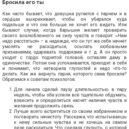
Бросила его ты
Как часто бывает, что девушка ругается с парнем и в
сердцах выкрикивает, чтобы он убирался куда
подальше и что она больше не хочет его видеть. Или
бывают случаи, когда барышня желает проверить
своего возлюбленного на силу чувств и говорит: «Нам
надо расстаться» – в надежде, что он тут же себя начнёт
умолять не расходиться, осыпать любовными
признаниями, одаривать подарками и т. д. А он просто
уходит с гордо поднятой головой, оставляя даму в
одиночестве. Потом она успокаивается, приходит в себя
и понимает, что натворила глупостей и надо что-то
делать. Как же вернуть парня, которого сама бросила?
Обратимся к советам психологов:
Для начала сделай паузу длительностью в пару
недель, чтобы оба успели всё тщательно обдумать,
взвесить и определиться насчёт наличия чувств и
желания продолжить связь.
Лучше всего встретиться со своим избранником и
поговорить начистоту. Расскажи, что испытываешь
к нему сильные чувства и не хочешь на самом
деле расходиться. Что сделала глупость, о которой