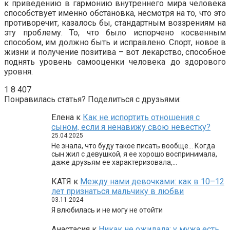
к приведению в гармонию внутреннего мира человека
способствует именно обстановка, несмотря на то, что это
противоречит, казалось бы, стандартным воззрениям на
эту проблему. То, что было испорчено косвенным
способом, им должно быть и исправлено. Спорт, новое в
жизни и получение позитива – вот лекарство, способное
поднять уровень самооценки человека до здорового
уровня.
1
8 407
Понравилась статья? Поделиться с друзьями:
Елена
к
Как не испортить отношения с
сыном, если я ненавижу свою невестку?
25.04.2025
Не знала, что буду такое писать вообще… Когда
сын жил с девушкой, я ее хорошо воспринимала,
даже друзьям ее характеризовала,…
КАТЯ
к
Между нами девочками: как в 10–12
лет признаться мальчику в любви
03.11.2024
Я влюбилась и не могу не отойти
Анастасия
к
Никак не ожидала: у мужа есть