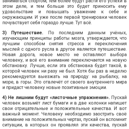
заниматься спортом, тем более будут расти его успехи в
этом деле, и тем больше это будет приносить ему
удовольствие и повышать уважение к себе и
окружающим. И уже после первой тренировки человек
почувствует себя гораздо лучше. Тут всё.
3) Путешествие.
По последним данным учёных,
изучающим принципы работы мозга, утверждается, что
лучшим способом снятия стресса и переключения
мыслей с одного русла в другое является путешествие.
Новая дорога, новое место не оставляют выбора
человеку, и всё его внимание переключается на новую
обстановку. Лучше, если эта обстановка будет такой, в
которой человек ни разу не был. Хотя бы раз в неделю
рекомендуется выезжать на природу: на рыбалку, на
море, в горы. Это отвлечёт от своего внутреннего мира
и придаст человеку новые позитивные эмоции.
4) Не лишним будут «листочные упражнения».
Пускай
человек возьмёт лист бумаги и в две колонки напишет
свои отрицательные и положительные качества. И вот
важный момент. Человеку необходимо заострить своё
внимание на положительных чертах, пускай он вспомнит
ситуации, в которых он проявлял эти качества, пускай