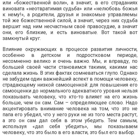
или «божественной воли», а значит, в его страданиях
виновата «неотвратимая судьба» или «нелюбовь божья
к нему!», а родители, друзья и знакомые управляемы
той же божественной силой, а значит, через них судьба
вершит над ним несчастным своё правосудие, а значит
они, его близкие, и есть виноватые. Вот такой вот
замкнутый круг.
Влияние окружающих в процессе развития личности,
особенно в детском и подростковом периоде,
несомненно велико и очень важно. Мы, и вправду, по
большей своей части становимся такими, какими нас
сделала жизнь. В этих фактах сомневаться глупо. Однако
не забудем один важнейший аспект в помощи человеку,
страдающему низкой самооценкой: для повышения его
самооценки до нормального адекватного уровня нельзя
показывать человеку, что кто-то влияет на его жизнь
больше, чем он сам. Сам – определяющее слово. Надо
акцентировать внимание человека на том, что это не
папа его убедил, что у него руки не из того места растут,
а это он сам дал себя в этом убедить. Тем самым,
используя «дал себя убедить», мы показываем
человеку, что это было в его власти, это был его выбор.