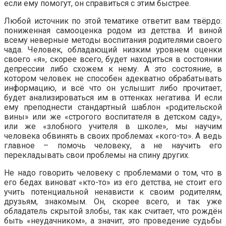
если ему помогут, он справиться с этим быстрее.
Любой источник по этой тематике ответит вам твёрдо:
пониженная самооценка родом из детства. И виной
всему неверные методы воспитания родителями своего
чада. Человек, обладающий низким уровнем оценки
своего «я», скорее всего, будет находиться в состоянии
депрессии либо схожем к нему. А это состояние, в
котором человек не способен адекватно обрабатывать
информацию, и всё что он услышит либо прочитает,
будет анализироваться им в оттенках негатива. И если
ему преподнести стандартный шаблон «родительской
вины» или же «строгого воспитателя в детском саду»,
или же «злобного учителя в школе», мы научим
человека обвинять в своих проблемах «кого-то». А ведь
главное – помочь человеку, а не научить его
перекладывать свои проблемы на спину других.
Не надо говорить человеку с проблемами о том, что в
его бедах виноват «кто-то» из его детства, не стоит его
учить потенциальной ненависти к своим родителям,
друзьям, знакомым. Он, скорее всего, и так уже
обладатель скрытой злобы, так как считает, что рождён
быть «неудачником», а значит, это проведение судьбы