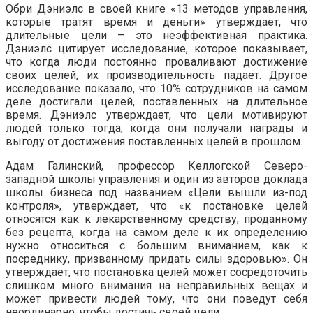
Обри Дэниэлс в своей книге «13 методов управления,
которые тратят время и деньги» утверждает, что
длительные цели – это неэффективная практика.
Дэниэлс цитирует исследование, которое показывает,
что когда люди постоянно проваливают достижение
своих целей, их производительность падает. Другое
исследование показало, что 10% сотрудников на самом
деле достигали целей, поставленных на длительное
время. Дэниэлс утверждает, что цели мотивируют
людей только тогда, когда они получали награды и
выгоду от достижения поставленных целей в прошлом.
Адам Галинский, профессор Келлогской Северо-
западной школы управления и один из авторов доклада
школы бизнеса под названием «Цели вышли из-под
контроля», утверждает, что «к постановке целей
относятся как к лекарственному средству, проданному
без рецепта, когда на самом деле к их определению
нужно относиться с большим вниманием, как к
посреднику, призванному придать силы здоровью». Он
утверждает, что постановка целей может сосредоточить
слишком много внимания на неправильных вещах и
может привести людей тому, что они поведут себя
неординарно, чтобы достичь своей цели.