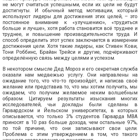
не могут считаться успешными, если их цели не будут
достигнуты. И обычный метод мотивации, который
используют лидеры для достижения этих целей, – это
постоянное внимание к «улучшению», «трудиться
больше и лучше», хотя работа становится всё труднее и
труднее, и повышение производительности труда. И
способ определить этот успех заключается в измерении
достижения цели. Хотя такие лидеры, как Стивен Кови,
Тони Роббинс, Брайан Трейси и другие, подчёркивают
определённую связь между целями и успехом.
В некотором смысле Дед Мороз и его секретная служба
оказали нам медвежью услугу. Они направлены на
ожидание того, что что-то произойдёт, и написав своё
желание или представив то, что мы хотим получить, мы
ожидаем, что получим желаемое неким волшебным
образом. Цитируем результаты изыскания многих
исследователей, чьи доклады были сделаны в
Гарвардском и Йельском университетах, в которых
описывается, что только 3% студентов Гарварда МВА
приносят в 10 раз больше дохода, чем остальные 97%,
по той причине, что они записывают свои цели.
Проблема с этим утверждением в том, что такого