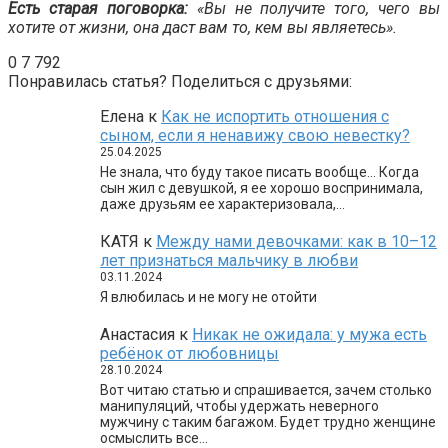
Есть старая поговорка:
«Вы не получите того, чего вы
хотите от жизни, она даст вам то, кем вы являетесь».
0
7 792
Понравилась статья? Поделиться с друзьями:
Елена
к
Как не испортить отношения с
сыном, если я ненавижу свою невестку?
25.04.2025
Не знала, что буду такое писать вообще… Когда
сын жил с девушкой, я ее хорошо воспринимала,
даже друзьям ее характеризовала,…
КАТЯ
к
Между нами девочками: как в 10–12
лет признаться мальчику в любви
03.11.2024
Я влюбилась и не могу не отойти
Анастасия
к
Никак не ожидала: у мужа есть
ребёнок от любовницы
28.10.2024
Вот читаю статью и спрашивается, зачем столько
манипуляций, чтобы удержать неверного
мужчину с таким багажом. Будет трудно женщине
осмыслить все…