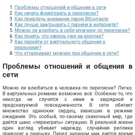
Проблемы отношений и общения в сети
Как начать флиртовать в переписке?
Как привлечь внимание парня ВКонтакте
Как лучше заигрывать с парнем в интернете?
Можно ли влюбить в себя мужчину по переписке?
Как понять, что парень уже на крючке?
Как перейти от виртуального общения к
реальному?
Что отталкивает мужчин при общении в сети?
Проблемы отношений и общения в
сети
Можно ли влюбиться в человека по переписке? Легко.
В виртуальных романах возможно всё. Особенно то, что
никогда не случится с нами в заурядной и
предсказуемой повседневности. В сети обитает
множество одиноких сердец, зависших в режиме
ожидания. Это особый, по-своему сказочный мир, где
даётся шанс «переиграть» ситуацию. В реальной жизни
один взгляд убивает надежду, случайная реплика
приводит к разрыву. Перед экраном нам даётся время