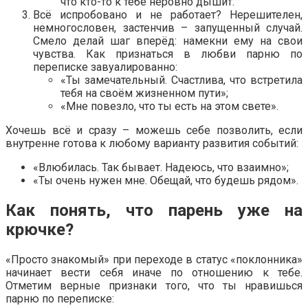
что кто-то к тебе неровно дышит.
Всё испробовано и не работает? Нерешителен,
немногословен, застенчив – запущенный случай.
Смело делай шаг вперёд: намекни ему на свои
чувства. Как признаться в любви парню по
переписке завуалированно:
«Ты замечательный. Счастлива, что встретила
тебя на своём жизненном пути»;
«Мне повезло, что ты есть на этом свете».
Хочешь всё и сразу – можешь себе позволить, если
внутренне готова к любому варианту развития событий:
«Влюбилась. Так бывает. Надеюсь, что взаимно»;
«Ты очень нужен мне. Обещай, что будешь рядом».
Как понять, что парень уже на
крючке?
«Просто знакомый» при переходе в статус «поклонника»
начинает вести себя иначе по отношению к тебе.
Отметим верные признаки того, что ты нравишься
парню по переписке: