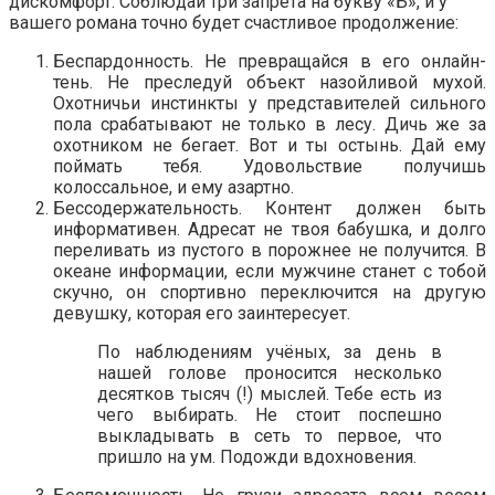
дискомфорт. Соблюдай три запрета на букву «Б», и у
вашего романа точно будет счастливое продолжение:
Беспардонность. Не превращайся в его онлайн-
тень. Не преследуй объект назойливой мухой.
Охотничьи инстинкты у представителей сильного
пола срабатывают не только в лесу. Дичь же за
охотником не бегает. Вот и ты остынь. Дай ему
поймать тебя. Удовольствие получишь
колоссальное, и ему азартно.
Бессодержательность. Контент должен быть
информативен. Адресат не твоя бабушка, и долго
переливать из пустого в порожнее не получится. В
океане информации, если мужчине станет с тобой
скучно, он спортивно переключится на другую
девушку, которая его заинтересует.
По наблюдениям учёных, за день в
нашей голове проносится несколько
десятков тысяч (!) мыслей. Тебе есть из
чего выбирать. Не стоит поспешно
выкладывать в сеть то первое, что
пришло на ум. Подожди вдохновения.