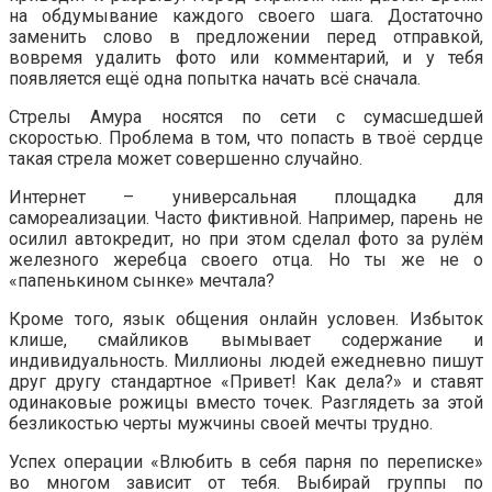
на обдумывание каждого своего шага. Достаточно
заменить слово в предложении перед отправкой,
вовремя удалить фото или комментарий, и у тебя
появляется ещё одна попытка начать всё сначала.
Стрелы Амура носятся по сети с сумасшедшей
скоростью. Проблема в том, что попасть в твоё сердце
такая стрела может совершенно случайно.
Интернет – универсальная площадка для
самореализации. Часто фиктивной. Например, парень не
осилил автокредит, но при этом сделал фото за рулём
железного жеребца своего отца. Но ты же не о
«папенькином сынке» мечтала?
Кроме того, язык общения онлайн условен. Избыток
клише, смайликов вымывает содержание и
индивидуальность. Миллионы людей ежедневно пишут
друг другу стандартное «Привет! Как дела?» и ставят
одинаковые рожицы вместо точек. Разглядеть за этой
безликостью черты мужчины своей мечты трудно.
Успех операции «Влюбить в себя парня по переписке»
во многом зависит от тебя. Выбирай группы по