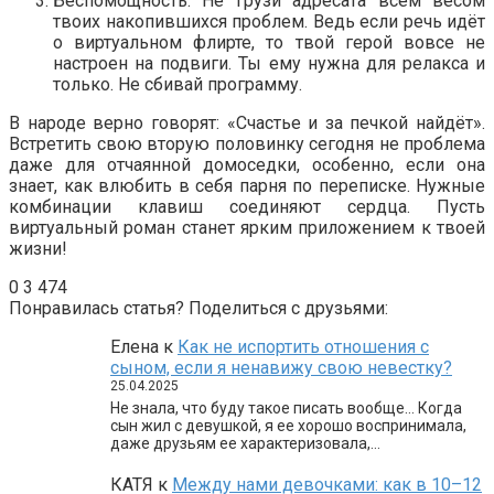
Беспомощность. Не грузи адресата всем весом
твоих накопившихся проблем. Ведь если речь идёт
о виртуальном флирте, то твой герой вовсе не
настроен на подвиги. Ты ему нужна для релакса и
только. Не сбивай программу.
В народе верно говорят: «Счастье и за печкой найдёт».
Встретить свою вторую половинку сегодня не проблема
даже для отчаянной домоседки, особенно, если она
знает, как влюбить в себя парня по переписке. Нужные
комбинации клавиш соединяют сердца. Пусть
виртуальный роман станет ярким приложением к твоей
жизни!
0
3 474
Понравилась статья? Поделиться с друзьями:
Елена
к
Как не испортить отношения с
сыном, если я ненавижу свою невестку?
25.04.2025
Не знала, что буду такое писать вообще… Когда
сын жил с девушкой, я ее хорошо воспринимала,
даже друзьям ее характеризовала,…
КАТЯ
к
Между нами девочками: как в 10–12