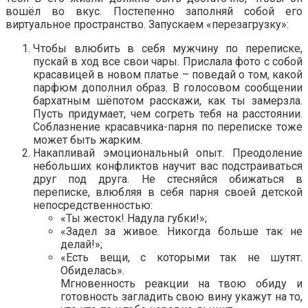
вошёл во вкус. Постепенно заполняй собой его
виртуальное пространство. Запускаем «перезагрузку»:
Чтобы влюбить в себя мужчину по переписке,
пускай в ход все свои чары. Прислала фото с собой
красавицей в новом платье – поведай о том, какой
парфюм дополнил образ. В голосовом сообщении
бархатным шёпотом расскажи, как ты замерзла.
Пусть придумает, чем согреть тебя на расстоянии.
Соблазнение красавчика-парня по переписке тоже
может быть жарким.
Накапливай эмоциональный опыт. Преодоление
небольших конфликтов научит вас подстраиваться
друг под друга. Не стесняйся обижаться в
переписке, влюбляя в себя парня своей детской
непосредственностью:
«Ты жесток! Надула губки!»;
«Задел за живое. Никогда больше так не
делай!»;
«Есть вещи, с которыми так не шутят.
Обиделась».
Мгновенность реакции на твою обиду и
готовность загладить свою вину укажут на то,