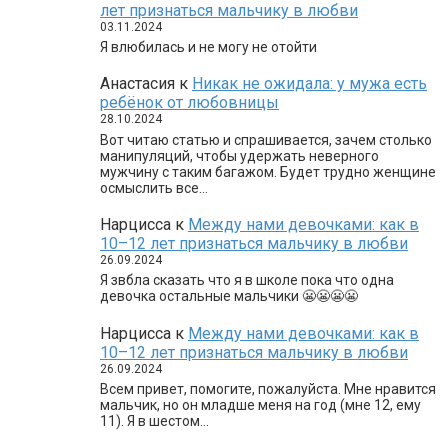
лет признаться мальчику в любви
03.11.2024
Я влюбилась и не могу не отойти
Анастасия
к
Никак не ожидала: у мужа есть
ребёнок от любовницы
28.10.2024
Вот читаю статью и спрашивается, зачем столько
манипуляций, чтобы удержать неверного
мужчину с таким багажом. Будет трудно женщине
осмыслить все…
Нарцисса
к
Между нами девочками: как в
10–12 лет признаться мальчику в любви
26.09.2024
Я звбла сказать что я в школе пока что одна
девочка остальные мальчики 😬😬😬😬
Нарцисса
к
Между нами девочками: как в
10–12 лет признаться мальчику в любви
26.09.2024
Всем привет, помогите, пожалуйста. Мне нравится
мальчик, но он младше меня на год (мне 12, ему
11). Я в шестом…