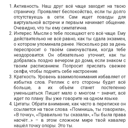
Активность. Наш друг всё чаще заходит на твою
страничку. Проявляет беспокойство, если ты долго
отсутствуешь в сети. Сам ищет поводы для
виртуальной встречи и первым начинает общение.
Очевидно, что ты ему симпатична.
Интерес. Мысли о тебе посещают его всё чаще. Ему
действительно не всё равно, как ты сдала экзамен,
о котором упоминала ранее. Несколько раз за день
переспросит о твоём самочувствии, когда тебе
нездоровится. Он обязательно уточнит, как ты
добралась поздно вечером до дома, если знаком с
твоим расписанием. Попросит прислать свежее
селфи, чтобы поднять себе настроение.
Краткость. Уровень взаимопонимания избавляет от
избытка слов. Реплик с его стороны будет всё
больше, а их объём станет постепенно
уменьшаться. Пишет мало о многом – значит, всё
идет по плану. Вы уже говорите на одном языке.
Цитаты. Обрати внимание, как часто в переписке он
ссылается на твои слова. «Помнишь, ты говорила»,
«В точку», «Правильно ты сказала», «Ты была права
насчёт…» – в этом сложном мире твой кавалер
нашёл точку опоры. Это ты.