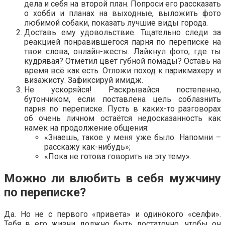
дела и себя на второй план. Попроси его рассказать
о хобби и планах на выходные, выложить фото
любимой собаки, показать лучшие виды города.
Доставь ему удовольствие. Тщательно следи за
реакцией понравившегося парня по переписке на
твои слова, онлайн-жесты. Лайкнул фото, где ты
кудрявая? Отметил цвет губной помады? Оставь на
время всё как есть. Отложи поход к парикмахеру и
визажисту. Зафиксируй имидж.
Не ускоряйся! Раскрывайся постепенно,
бутончиком, если поставлена цель соблазнить
парня по переписке. Пусть в каких-то разговорах
об очень личном остаётся недосказанность как
намёк на продолжение общения:
«Знаешь, такое у меня уже было. Напомни –
расскажу как-нибудь»;
«Пока не готова говорить на эту тему».
Можно ли влюбить в себя мужчину
по переписке?
Да. Но не с первого «привета» и одинокого «селфи».
Тебя в его жизни должно быть достаточно, чтобы он