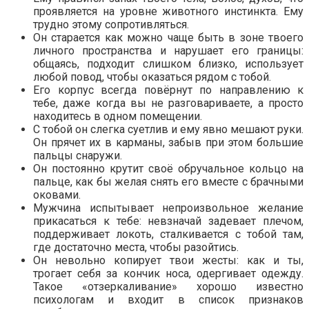
проявляется на уровне животного инстинкта. Ему
трудно этому сопротивляться.
Он старается как можно чаще быть в зоне твоего
личного пространства и нарушает его границы:
общаясь, подходит слишком близко, использует
любой повод, чтобы оказаться рядом с тобой.
Его корпус всегда повёрнут по направлению к
тебе, даже когда вы не разговариваете, а просто
находитесь в одном помещении.
С тобой он слегка суетлив и ему явно мешают руки.
Он прячет их в карманы, забыв при этом большие
пальцы снаружи.
Он постоянно крутит своё обручальное кольцо на
пальце, как бы желая снять его вместе с брачными
оковами.
Мужчина испытывает непроизвольное желание
прикасаться к тебе: невзначай задевает плечом,
поддерживает локоть, сталкивается с тобой там,
где достаточно места, чтобы разойтись.
Он невольно копирует твои жесты: как и ты,
трогает себя за кончик носа, одергивает одежду.
Такое «отзеркаливание» хорошо известно
психологам и входит в список признаков