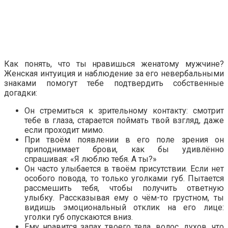
Как понять, что ты нравишься женатому мужчине?
Женская интуиция и наблюдение за его невербальными
знаками помогут тебе подтвердить собственные
догадки:
Он стремиться к зрительному контакту: смотрит
тебе в глаза, старается поймать твой взгляд, даже
если проходит мимо.
При твоём появлении в его поле зрения он
приподнимает брови, как бы удивлённо
спрашивая: «Я люблю тебя. А ты?»
Он часто улыбается в твоём присутствии. Если нет
особого повода, то только уголками губ. Пытается
рассмешить тебя, чтобы получить ответную
улыбку. Рассказывая ему о чём-то грустном, ты
видишь эмоциональный отклик на его лице:
уголки губ опускаются вниз.
Ему нравится запах твоего тела, волос, духов, что