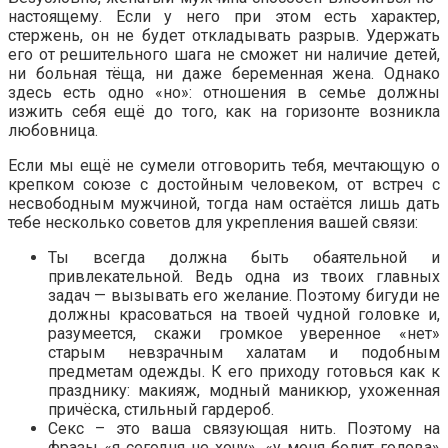
настоящему. Если у него при этом есть характер,
стержень, он не будет откладывать разрыв. Удержать
его от решительного шага не сможет ни наличие детей,
ни больная тёща, ни даже беременная жена. Однако
здесь есть одно «но»: отношения в семье должны
изжить себя ещё до того, как на горизонте возникла
любовница.
Если мы ещё не сумели отговорить тебя, мечтающую о
крепком союзе с достойным человеком, от встреч с
несвободным мужчиной, тогда нам остаётся лишь дать
тебе несколько советов для укрепления вашей связи:
Ты всегда должна быть обаятельной и
привлекательной. Ведь одна из твоих главных
задач — вызывать его желание. Поэтому бигуди не
должны красоваться на твоей чудной головке и,
разумеется, скажи громкое уверенное «нет»
старым невзрачным халатам и подобным
предметам одежды. К его приходу готовься как к
празднику: макияж, модный маникюр, ухоженная
причёска, стильный гардероб.
Секс – это ваша связующая нить. Поэтому на
фразы «я сегодня не хочу», «у меня болит голова»