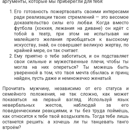
аргументы, которые мы приберегли для тебя:
Его готовность пожертвовать своими интересами
ради реализации твоих стремлений — это весомое
доказательство силы его любви. Когда вместо
футбола (хоккея, лежания на диване) он идёт с
тобой в театр, при этом не испытывая ни
малейшего желания приобщаться к высокому
искусству, знай, он совершает великую жертву, по
крайней мере, он так считает.
Ему приятно о тебе заботиться, и он подставляет
свои сильные и мужественные плечи, чтобы ты
могла на них опереться? Ты можешь быть
уверенной в том, что твоя мечта сбылась и принц
найден, пусть даже и немножечко женатый.
Прочитать мужчину, независимо от его статуса и
семейного положения, не так сложно, как может
показаться на первый взгляд. Используй язык
невербальных жестов, наблюдай за его
поведенческими реакциями, и ты без труда поймёшь,
как относится к тебе твой воздыхатель. Тогда тебе лишь
останется решить: а хочешь ли ты танцевать танго
втроём?