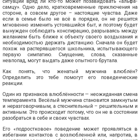
ситуации вряд ли кто-то может позавидовать «альфа-
самцу». Одно дело, кратковременные приключения на
стороне, а совсем другое – настоящие чувства. Даже
если в семье было не всё в порядке, он не решится
мгновенно изменить устоявшийся быт, и поэтому будет
вынужден соблюдать конспирацию, разрываясь между
желанием быть ближе к объекту своего воздыхания и
необходимостью держать дистанцию. Сначала он будет
похож на растерявшегося школьника, испытывающего
первую симпатию. Смущение, слова, сказанные
невпопад, могут выдать даже опытного брутала.
Как понять, что женатый мужчина влюблён?
Определить это тебе помогут его поведенческие
реакции.
Один из признаков влюблённости — неожиданная смена
темперамента. Весёлый мужчина становится замкнутым
и неразговорчивым, а стеснительный – решительным и
активным. Это происходит потому, что он не в состоянии
разобраться в себе и своих чувствах.
Его «подростковое» поведение может проявляться в
избегании контактов с возлюбленной или, напротив, в