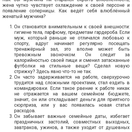
жена чутко чувствует охлаждение к своей персоне и
появление соперницы. Как ведёт себя влюблённый
женатый мужчина?
Он становится внимательным к своей внешности:
гигиене тела, парфюму, предметам гардероба. Если
муж, который раньше не отличался любовью к
спорту, вдруг начинает регулярно посещать
тренажёрный зал, это вполне может быть
тревожным звоночком. Он следит за
калорийностью своей пищи и сменил затасканные
футболки на стильные вещи? Сделал новую
стрижку? Здесь явно что-то не так.
Он часто задерживается на работе, сверхурочно
трудится над сложными проектами, стал ездить в
командировки. Если такое рвение к работе никак
не отражается на вашем семейном бюджете,
значит, он или откладывает деньги для приятного
сюрприза, или у вас появилась новая статья
расходов.
Он забывает важные семейные даты, избегает
праздничных застолий, совместных выходных,
завтраков, ужинов, а также уходит от душевных