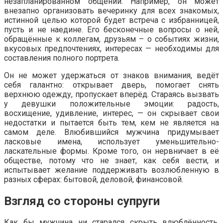
незапланированном общении. Например, он может
внезапно организовать вечеринку для всех знакомых,
истинной целью которой будет встреча с избранницей,
пусть и не наедине. Его бесконечные вопросы о ней,
обращённые к коллегам, друзьям – о событиях жизни,
вкусовых предпочтениях, интересах — необходимы для
составления полного портрета.
Он не может удержаться от знаков внимания, ведёт
себя галантно: открывает дверь, помогает снять
верхнюю одежду, пропускает вперёд. Стараясь вызвать
у девушки положительные эмоции: радость,
восхищение, удивление, интерес, — он скрывает свои
недостатки и пытается быть тем, кем не является на
самом деле. Влюбившийся мужчина придумывает
ласковые имена, использует уменьшительно-
ласкательные формы. Кроме того, он нервничает в её
обществе, потому что не знает, как себя вести, и
испытывает желание поддерживать возлюбленную в
разных сферах: бытовой, деловой, финансовой.
Взгляд со стороны супруги
Как бы мужчина ни старался скрыть влюблённость,