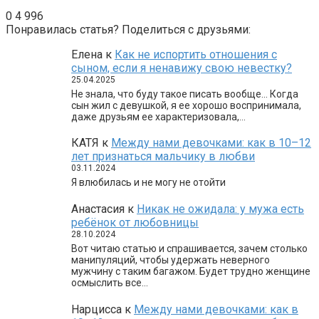
0
4 996
Понравилась статья? Поделиться с друзьями:
Елена
к
Как не испортить отношения с
сыном, если я ненавижу свою невестку?
25.04.2025
Не знала, что буду такое писать вообще… Когда
сын жил с девушкой, я ее хорошо воспринимала,
даже друзьям ее характеризовала,…
КАТЯ
к
Между нами девочками: как в 10–12
лет признаться мальчику в любви
03.11.2024
Я влюбилась и не могу не отойти
Анастасия
к
Никак не ожидала: у мужа есть
ребёнок от любовницы
28.10.2024
Вот читаю статью и спрашивается, зачем столько
манипуляций, чтобы удержать неверного
мужчину с таким багажом. Будет трудно женщине
осмыслить все…
Нарцисса
к
Между нами девочками: как в