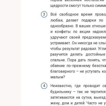
щедрости смогут только симм
Всё свободное время провод
любви, делает подарки по
однообразно. В ваших отнош
и конфеты по акции надоел
удручают своей предсказуемо
устраивает. Он никогда не сл
чтобы результат радовал. Угли
разучится делать достойны
спальне. Пора дать понять, ч
обаяние по-прежнему безотка
благоверного – не уступать 
малым?
Неизвестно, где проводит 
будильнику – так не терпитс
затягиваются на сутки, выез
жену, дом и детей. Часто не