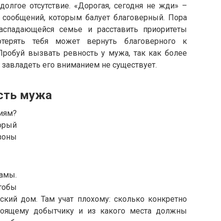
долгое отсутствие. «Дорогая, сегодня не жди» –
 сообщений, которым балует благоверный. Пора
аспадающейся семье и расставить приоритеты
отерять тебя может вернуть благоверного к
Пробуй вызвать ревность у мужа, так как более
завладеть его вниманием не существует.
сть мужа
иям?
орый
зоны
амы.
чтобы
ский дом. Там учат плохому: сколько конкретно
стоящему добытчику и из какого места должны