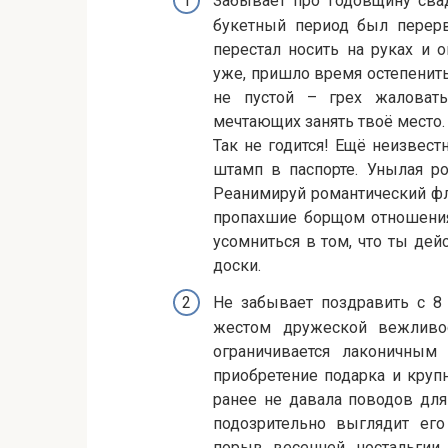
Забывает про годовщину свад
букетный период был перерв
перестал носить на руках и 
уже, пришло время остепенить
не пустой – грех жаловать
мечтающих занять твоё место.
Так не годится! Ещё неизвест
штамп в паспорте. Унылая р
Реанимируй романтический фл
пропахшие борщом отношения
усомниться в том, что ты дей
доски.
Не забывает поздравить с 
жестом дружеской вежливо
ограничивается лаконичным 
приобретение подарка и круп
ранее не давала поводов для 
подозрительно выглядит его
порыв весенней ностальгии