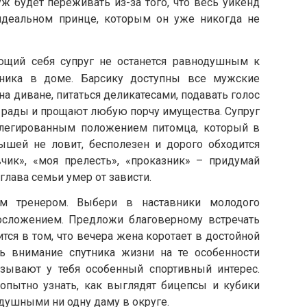
уж будет переживать из-за того, что весь уикенд
деальном принце, которым он уже никогда не
ющий себя супруг не останется равнодушным к
рника в доме. Барсику доступны все мужские
на диване, питаться деликатесами, подавать голос
а рады и прощают любую порчу имущества. Супруг
илегированным положением питомца, который в
шей не ловит, бесполезен и дорого обходится
чик», «моя прелесть», «проказник» – придумай
глава семьи умер от зависти.
м тренером. Выбери в наставники молодого
лосложением. Предложи благоверному встречать
ится в том, что вечера жена коротает в достойной
ть внимание спутника жизни на те особенности
зывают у тебя особенный спортивный интерес.
опытно узнать, как выглядят бицепсы и кубики
душными ни одну даму в округе.