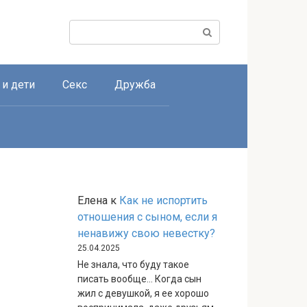
Поиск:
 и дети
Секс
Дружба
Елена
к
Как не испортить
отношения с сыном, если я
ненавижу свою невестку?
25.04.2025
Не знала, что буду такое
писать вообще… Когда сын
жил с девушкой, я ее хорошо