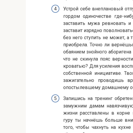
Устрой себе внеплановый отп
гордом одиночестве где-ниб
заставить мужа ревновать и 
заставит изрядно поволноватьс
без него ступить не может, а
приобрела. Точно ли вернёшь
обаянием знойного аборигена 
что не скинула пояс верност
кроватью? Для усиления воспи
собственной инициативе. Тв
зажигательно проводишь вр
опостылевшему домашнему оч
Запишись на тренинг обрете
замужним дамам навязчивую
жизни расставлены в корне 
гуру ты начнёшь больше вни
того, чтобы чахнуть на кухн