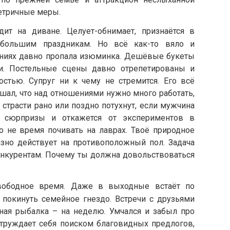
етричные меры.
ит на диване. Целует-обнимает, признаётся в
 большим праздникам. Но всё как-то вяло и
ениях давно пропала изюминка. Дешёвые букеты
и. Постельные сцены давно отрепетированы и
стью. Супруг ни к чему не стремится. Его всё
ышал, что над отношениями нужно много работать,
 страсти рано или поздно потухнут, если мужчина
е сюрпризы и откажется от экспериментов в
то не время почивать на лаврах. Твоё природное
зно действует на противоположный пол. Задача
конкурентам. Почему ты должна довольствоваться
свободное время. Даже в выходные встаёт по
я покинуть семейное гнездо. Встречи с друзьями
дная рыбалка – на неделю. Умчался и забыл про
 утруждает себя поиском благовидных предлогов,