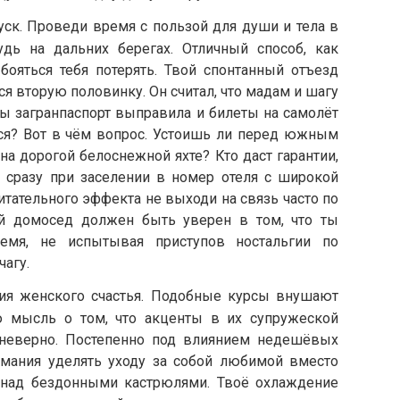
уск. Проведи время с пользой для души и тела в
удь на дальних берегах. Отличный способ, как
бояться тебя потерять. Твой спонтанный отъезд
я вторую половинку. Он считал, что мадам и шагу
 ты загранпаспорт выправила и билеты на самолёт
ся? Вот в чём вопрос. Устоишь ли перед южным
на дорогой белоснежной яхте? Кто даст гарантии,
и сразу при заселении в номер отеля с широкой
тательного эффекта не выходи на связь часто по
ой домосед должен быть уверен в том, что ты
емя, не испытывая приступов ностальгии по
агу.
ния женского счастья. Подобные курсы внушают
 мысль о том, что акценты в их супружеской
неверно. Постепенно под влиянием недешёвых
мания уделять уходу за собой любимой вместо
е над бездонными кастрюлями. Твоё охлаждение