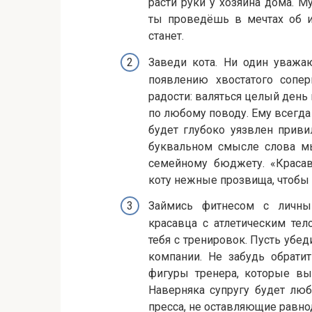
расти руки у хозяина дома. М
ты проведёшь в мечтах об и
станет.
Заведи кота. Ни один уважа
появлению хвостатого сопе
радости: валяться целый день 
по любому поводу. Ему всегд
будет глубоко уязвлен прив
буквальном смысле слова мы
семейному бюджету. «Красав
коту нежные прозвища, чтобы 
Займись фитнесом с личны
красавца с атлетическим те
тебя с тренировок. Пусть убед
компании. Не забудь обрати
фигуры тренера, которые вы
Наверняка супругу будет люб
пресса, не оставляющие равно