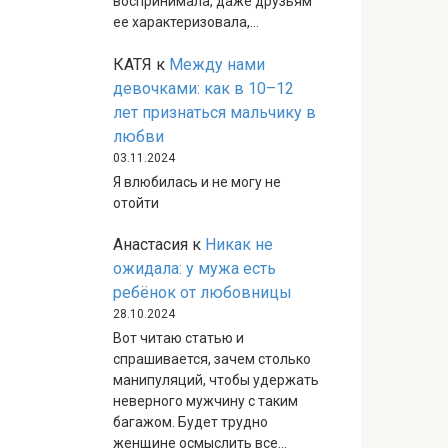
воспринимала, даже друзьям
ее характеризовала,…
КАТЯ
к
Между нами
девочками: как в 10–12
лет признаться мальчику в
любви
03.11.2024
Я влюбилась и не могу не
отойти
Анастасия
к
Никак не
ожидала: у мужа есть
ребёнок от любовницы
28.10.2024
Вот читаю статью и
спрашивается, зачем столько
манипуляций, чтобы удержать
неверного мужчину с таким
багажом. Будет трудно
женщине осмыслить все…