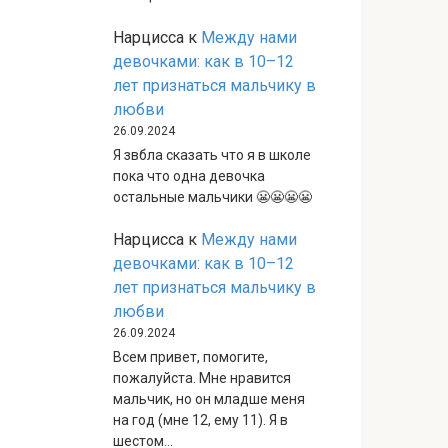
Нарцисса
к
Между нами
девочками: как в 10–12
лет признаться мальчику в
любви
26.09.2024
Я звбла сказать что я в школе
пока что одна девочка
остальные мальчики 😬😬😬😬
Нарцисса
к
Между нами
девочками: как в 10–12
лет признаться мальчику в
любви
26.09.2024
Всем привет, помогите,
пожалуйста. Мне нравится
мальчик, но он младше меня
на год (мне 12, ему 11). Я в
шестом…