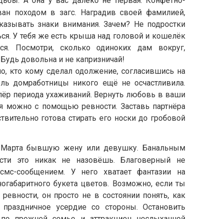
ьбы. А она у вас далеко не первая. Конфетно-
ан походом в загс. Наградив своей фамилией,
оказывать знаки внимания. Зачем? Не подростки
ся. У тебя же есть крыша над головой и кошелёк
ся. Посмотри, сколько одиноких дам вокруг,
 Будь довольна и не капризничай!
но, кто кому сделал одолжение, согласившись на
оль домработницы никого ещё не осчастливила.
ёр периода ухаживаний. Вернуть любовь в ваши
 можно с помощью ревности. Заставь партнёра
ствительно готова стирать его носки до гробовой
8 Марта бывшую жену или девушку. Банальным
сти это никак не назовёшь. Благоверный не
смс-сообщением. У него хватает фантазии на
ногабаритного букета цветов. Возможно, если ты
ревности, он просто не в состоянии понять, как
 праздничное усердие со стороны. Остановить
 по прежней семье и аттракцион неслыханной