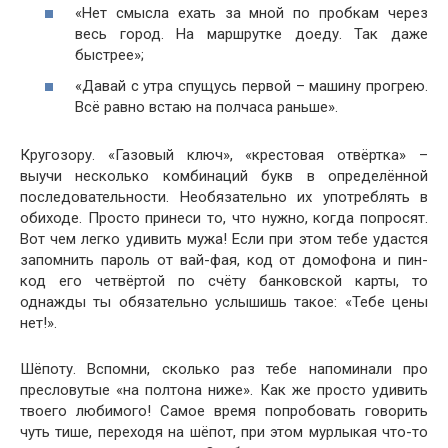
«Нет смысла ехать за мной по пробкам через
весь город. На маршрутке доеду. Так даже
быстрее»;
«Давай с утра спущусь первой – машину прогрею.
Всё равно встаю на полчаса раньше».
Кругозору. «Газовый ключ», «крестовая отвёртка» –
выучи несколько комбинаций букв в определённой
последовательности. Необязательно их употреблять в
обиходе. Просто принеси то, что нужно, когда попросят.
Вот чем легко удивить мужа! Если при этом тебе удастся
запомнить пароль от вай-фая, код от домофона и пин-
код его четвёртой по счёту банковской карты, то
однажды ты обязательно услышишь такое: «Тебе цены
нет!».
Шёпоту. Вспомни, сколько раз тебе напоминали про
пресловутые «на полтона ниже». Как же просто удивить
твоего любимого! Самое время попробовать говорить
чуть тише, переходя на шёпот, при этом мурлыкая что-то