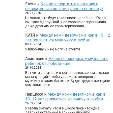
Елена
к
Как не испортить отношения с
сыном, если я ненавижу свою невестку?
25.04.2025
Не знала, что буду такое писать вообще… Когда
сын жил с девушкой, я ее хорошо воспринимала,
даже друзьям ее характеризовала,…
КАТЯ
к
Между нами девочками: как в 10–12
лет признаться мальчику в любви
03.11.2024
Я влюбилась и не могу не отойти
Анастасия
к
Никак не ожидала: у мужа есть
ребёнок от любовницы
28.10.2024
Вот читаю статью и спрашивается, зачем столько
манипуляций, чтобы удержать неверного
мужчину с таким багажом. Будет трудно женщине
осмыслить все…
Нарцисса
к
Между нами девочками: как в
10–12 лет признаться мальчику в любви
26.09.2024
Я звбла сказать что я в школе пока что одна
девочка остальные мальчики 😬😬😬😬