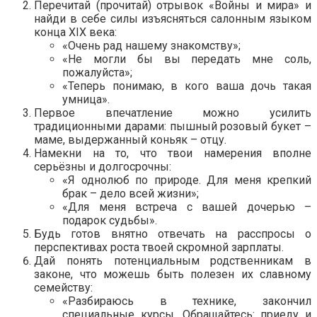
Перечитай (прочитай) отрывок «Войны и мира» и
найди в себе силы изъясняться салонным языком
конца XIX века:
«Очень рад нашему знакомству»;
«Не могли бы вы передать мне соль,
пожалуйста»;
«Теперь понимаю, в кого ваша дочь такая
умница».
Первое впечатление можно усилить
традиционными дарами: пышный розовый букет –
маме, выдержанный коньяк – отцу.
Намекни на то, что твои намерения вполне
серьёзны и долгосрочны:
«Я однолюб по природе. Для меня крепкий
брак – дело всей жизни»;
«Для меня встреча с вашей дочерью –
подарок судьбы».
Будь готов внятно отвечать на расспросы о
перспективах роста твоей скромной зарплаты.
Дай понять потенциальным родственникам в
законе, что можешь быть полезен их славному
семейству:
«Разбираюсь в технике, закончил
специальные курсы. Обращайтесь: приеду и