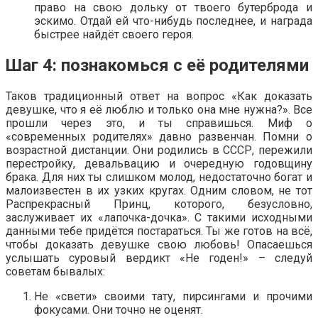
право на свою дольку от твоего бутерброда и
эскимо. Отдай ей что-нибудь последнее, и награда
быстрее найдёт своего героя.
Шаг 4: познакомься с её родителями
Таков традиционный ответ на вопрос «Как доказать
девушке, что я её люблю и только она мне нужна?». Все
прошли через это, и ты справишься. Миф о
«современных родителях» давно развенчан. Помни о
возрастной дистанции. Они родились в СССР, пережили
перестройку, девальвацию и очередную годовщину
брака. Для них ты слишком молод, недостаточно богат и
малоизвестен в их узких кругах. Одним словом, не тот
Распрекрасный Принц, которого, безусловно,
заслуживает их «лапочка-дочка». С такими исходными
данными тебе придётся постараться. Ты же готов на всё,
чтобы доказать девушке свою любовь! Опасаешься
услышать суровый вердикт «Не годен!» – следуй
советам бывалых:
Не «свети» своими тату, пирсингами и прочими
фокусами. Они точно не оценят.