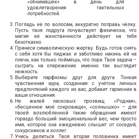
«обнимашек» в день для
удовлетворения тактильных
потребностей.
Погладь её по волосам, аккуратно поправь чёлку.
Пусть твоя подруга почувствует физически, что
магия её женственности действует на тебя
безотказно.
Принеси символическую жертву. Будь готов снять
с себя хотя бы пиджак и заботливо накинь ей на
плечи, как только поймёшь, что пора. Твоя задача –
сыграть на опережение: именно так выглядит
нежность.
Выберите парфюмы друг для друга. Тонкая
чувственная аура, созданная с учётом личных
предпочтений каждого из вас, добавит гармонии в
ваши отношения.
Не жалей ласковых прозвищ. «Родная»,
«бесценное моё сокровище», «солнышко» – для
твоей возлюбленной такие обращения имеют
гораздо больший эмоциональный вес, чем просто
имя, которое она ежедневно слышит от соседей,
сокурсников и коллег.
Учись делиться. Твоя вторая половинка имеет