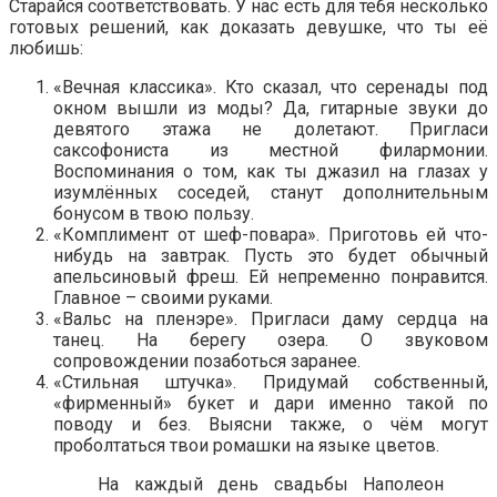
Старайся соответствовать. У нас есть для тебя несколько
готовых решений, как доказать девушке, что ты её
любишь:
«Вечная классика». Кто сказал, что серенады под
окном вышли из моды? Да, гитарные звуки до
девятого этажа не долетают. Пригласи
саксофониста из местной филармонии.
Воспоминания о том, как ты джазил на глазах у
изумлённых соседей, станут дополнительным
бонусом в твою пользу.
«Комплимент от шеф-повара». Приготовь ей что-
нибудь на завтрак. Пусть это будет обычный
апельсиновый фреш. Ей непременно понравится.
Главное – своими руками.
«Вальс на пленэре». Пригласи даму сердца на
танец. На берегу озера. О звуковом
сопровождении позаботься заранее.
«Стильная штучка». Придумай собственный,
«фирменный» букет и дари именно такой по
поводу и без. Выясни также, о чём могут
проболтаться твои ромашки на языке цветов.
На каждый день свадьбы Наполеон