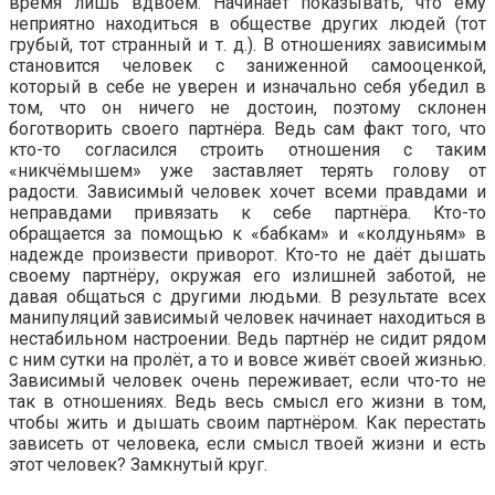
время лишь вдвоём. Начинает показывать, что ему
неприятно находиться в обществе других людей (тот
грубый, тот странный и т. д.). В отношениях зависимым
становится человек с заниженной самооценкой,
который в себе не уверен и изначально себя убедил в
том, что он ничего не достоин, поэтому склонен
боготворить своего партнёра. Ведь сам факт того, что
кто-то согласился строить отношения с таким
«никчёмышем» уже заставляет терять голову от
радости. Зависимый человек хочет всеми правдами и
неправдами привязать к себе партнёра. Кто-то
обращается за помощью к «бабкам» и «колдуньям» в
надежде произвести приворот. Кто-то не даёт дышать
своему партнёру, окружая его излишней заботой, не
давая общаться с другими людьми. В результате всех
манипуляций зависимый человек начинает находиться в
нестабильном настроении. Ведь партнёр не сидит рядом
с ним сутки на пролёт, а то и вовсе живёт своей жизнью.
Зависимый человек очень переживает, если что-то не
так в отношениях. Ведь весь смысл его жизни в том,
чтобы жить и дышать своим партнёром. Как перестать
зависеть от человека, если смысл твоей жизни и есть
этот человек? Замкнутый круг.