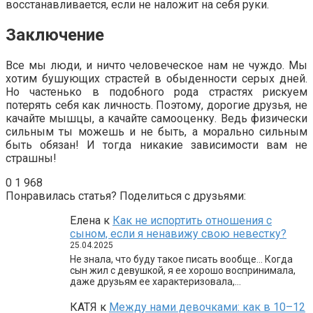
восстанавливается, если не наложит на себя руки.
Заключение
Все мы люди, и ничто человеческое нам не чуждо. Мы
хотим бушующих страстей в обыденности серых дней.
Но частенько в подобного рода страстях рискуем
потерять себя как личность. Поэтому, дорогие друзья, не
качайте мышцы, а качайте самооценку. Ведь физически
сильным ты можешь и не быть, а морально сильным
быть обязан! И тогда никакие зависимости вам не
страшны!
0
1 968
Понравилась статья? Поделиться с друзьями:
Елена
к
Как не испортить отношения с
сыном, если я ненавижу свою невестку?
25.04.2025
Не знала, что буду такое писать вообще… Когда
сын жил с девушкой, я ее хорошо воспринимала,
даже друзьям ее характеризовала,…
КАТЯ
к
Между нами девочками: как в 10–12