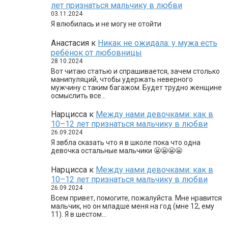
лет признаться мальчику в любви
03.11.2024
Я влюбилась и не могу не отойти
Анастасия
к
Никак не ожидала: у мужа есть
ребёнок от любовницы
28.10.2024
Вот читаю статью и спрашивается, зачем столько
манипуляций, чтобы удержать неверного
мужчину с таким багажом. Будет трудно женщине
осмыслить все…
Нарцисса
к
Между нами девочками: как в
10–12 лет признаться мальчику в любви
26.09.2024
Я звбла сказать что я в школе пока что одна
девочка остальные мальчики 😬😬😬😬
Нарцисса
к
Между нами девочками: как в
10–12 лет признаться мальчику в любви
26.09.2024
Всем привет, помогите, пожалуйста. Мне нравится
мальчик, но он младше меня на год (мне 12, ему
11). Я в шестом…