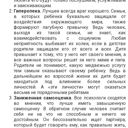
любить его будут только послушным, услужливым
и заискивающим.
Гиперопека.
Лучшее всегда враг хорошего. Семьи,
в которых ребёнка буквально защищали от
воздействия окружающего мира, также
формируют пагубную привычку. Ведь человек,
выходя из такой семьи, не знает, как
взаимодействовать с социумом. Любая
неприятность выбивает из колеи, если в детстве
родители защищали его от всего и всех. Дитя
привыкает к тому, что у него нет своего мнения, а
все важные вопросы решат за него мама и папа.
Родители не понимают, какую медвежью услугу
тем самым оказывают своему ребёнку. Ведь в
дальнейшем во взрослой жизни их дитя будет
находиться под влиянием более сильных
личностей. А «эти личности» могут оказаться
весьма не порядочными ребятами.
Заниженная самооценка.
Все психологи сходятся
во мнении, что лучше иметь завышенную
самооценку. В обратном случае человек считает
себя ни на что не способным и ничего не
достойным. Он бессознательно ищет партнёра,
который будет говорить ему, как правильно жить,