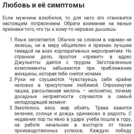
Любовь и её симптомы
Если мужчина влюбился, то для него это становится
настоящим потрясением. Обрати внимание на явные
признаки того, что ты к кому-то неровно дышишь:
Язык заплетается. Обычно за словом в карман не
лезешь, не в меру общителен и признан лучшим
тамадой на всех корпоративных мероприятиях. Но
странное дело, простое «привет» в адрес
Джульетты даётся с трудом. Заготовленные
комплименты забываются при приближении
женщины, которая тебе снится ночами.
Руки не слушаются. Чувствуешь себя крайне
неловко в присутствии любимой. Опрокинутая
чашка, рассыпанная мелочь – непонятно, почему
досадные неприятности случаются в самый
неподходящий момент.
Захотелось весь мир обнять. Трава кажется
зеленее, солнце и дождь одинаково в радость. С
недавних пор ты явно в ударе: учёба пошла в гору,
на работе начальник в восторге от твоих
производственных успехов. Каждую победу