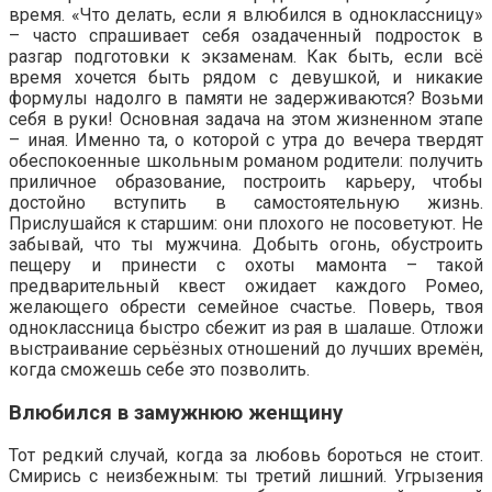
время. «Что делать, если я влюбился в одноклассницу»
– часто спрашивает себя озадаченный подросток в
разгар подготовки к экзаменам. Как быть, если всё
время хочется быть рядом с девушкой, и никакие
формулы надолго в памяти не задерживаются? Возьми
себя в руки! Основная задача на этом жизненном этапе
– иная. Именно та, о которой с утра до вечера твердят
обеспокоенные школьным романом родители: получить
приличное образование, построить карьеру, чтобы
достойно вступить в самостоятельную жизнь.
Прислушайся к старшим: они плохого не посоветуют. Не
забывай, что ты мужчина. Добыть огонь, обустроить
пещеру и принести с охоты мамонта – такой
предварительный квест ожидает каждого Ромео,
желающего обрести семейное счастье. Поверь, твоя
одноклассница быстро сбежит из рая в шалаше. Отложи
выстраивание серьёзных отношений до лучших времён,
когда сможешь себе это позволить.
Влюбился в замужнюю женщину
Тот редкий случай, когда за любовь бороться не стоит.
Смирись с неизбежным: ты третий лишний. Угрызения