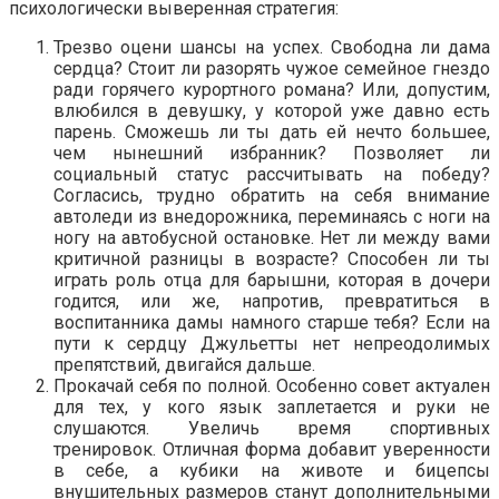
психологически выверенная стратегия:
Трезво оцени шансы на успех. Свободна ли дама
сердца? Стоит ли разорять чужое семейное гнездо
ради горячего курортного романа? Или, допустим,
влюбился в девушку, у которой уже давно есть
парень. Сможешь ли ты дать ей нечто большее,
чем нынешний избранник? Позволяет ли
социальный статус рассчитывать на победу?
Согласись, трудно обратить на себя внимание
автоледи из внедорожника, переминаясь с ноги на
ногу на автобусной остановке. Нет ли между вами
критичной разницы в возрасте? Способен ли ты
играть роль отца для барышни, которая в дочери
годится, или же, напротив, превратиться в
воспитанника дамы намного старше тебя? Если на
пути к сердцу Джульетты нет непреодолимых
препятствий, двигайся дальше.
Прокачай себя по полной. Особенно совет актуален
для тех, у кого язык заплетается и руки не
слушаются. Увеличь время спортивных
тренировок. Отличная форма добавит уверенности
в себе, а кубики на животе и бицепсы
внушительных размеров станут дополнительными