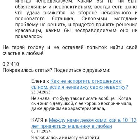
иногда непредсказуем. Каким бы ты ни был
обаятельным и перспективным, всегда есть шанс,
что удача окажется на стороне невзрачного и
полноватого ботаника. Силовыми методами
проблему не решить, и придётся принять решение
красавицы, каким бы несправедливым оно ни
показалось.
Не теряй голову и не оставляй попыток найти своё
счастье в любви!
0
2 410
Понравилась статья? Поделиться с друзьями:
Елена
к
Как не испортить отношения с
сыном, если я ненавижу свою невестку?
25.04.2025
Не знала, что буду такое писать вообще… Когда
сын жил с девушкой, я ее хорошо воспринимала,
даже друзьям ее характеризовала,…
КАТЯ
к
Между нами девочками: как в 10–12
лет признаться мальчику в любви
03.11.2024
Я влюбилась и не могу не отойти