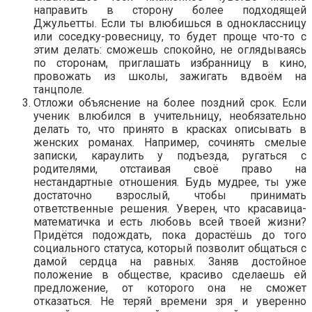
направить в сторону более подходящей
Джульетты. Если ты влюбишься в одноклассницу
или соседку-ровесницу, то будет проще что-то с
этим делать: сможешь спокойно, не оглядываясь
по сторонам, приглашать избранницу в кино,
провожать из школы, зажигать вдвоём на
танцполе.
Отложи объяснение на более поздний срок. Если
ученик влюбился в учительницу, необязательно
делать то, что принято в красках описывать в
женских романах. Например, сочинять смелые
записки, караулить у подъезда, ругаться с
родителями, отстаивая своё право на
нестандартные отношения. Будь мудрее, ты уже
достаточно взрослый, чтобы принимать
ответственные решения. Уверен, что красавица-
математичка и есть любовь всей твоей жизни?
Придётся подождать, пока дорастёшь до того
социального статуса, который позволит общаться с
дамой сердца на равных. Заняв достойное
положение в обществе, красиво сделаешь ей
предложение, от которого она не сможет
отказаться. Не теряй времени зря и уверенно