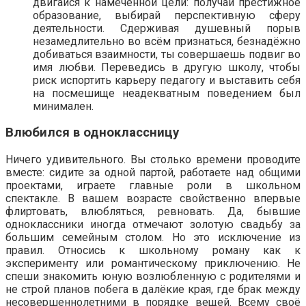
двигайся к намеченной цели: получай престижное
образование, выбирай перспективную сферу
деятельности. Сдерживая душевный порыв
незамедлительно во всём признаться, безнадёжно
добиваться взаимности, ты совершаешь подвиг во
имя любви. Переведись в другую школу, чтобы
риск испортить карьеру педагогу и выставить себя
на посмешище неадекватным поведением был
минимален.
Влюбился в одноклассницу
Ничего удивительного. Вы столько времени проводите
вместе: сидите за одной партой, работаете над общими
проектами, играете главные роли в школьном
спектакле. В вашем возрасте свойственно впервые
флиртовать, влюбляться, ревновать. Да, бывшие
одноклассники иногда отмечают золотую свадьбу за
большим семейным столом. Но это исключение из
правил. Относись к школьному роману как к
эксперименту или романтическому приключению. Не
спеши знакомить юную возлюбленную с родителями и
не строй планов побега в далёкие края, где брак между
несовершеннолетними в порядке вещей. Всему своё