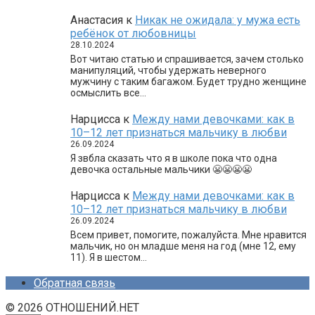
Анастасия
к
Никак не ожидала: у мужа есть
ребёнок от любовницы
28.10.2024
Вот читаю статью и спрашивается, зачем столько
манипуляций, чтобы удержать неверного
мужчину с таким багажом. Будет трудно женщине
осмыслить все…
Нарцисса
к
Между нами девочками: как в
10–12 лет признаться мальчику в любви
26.09.2024
Я звбла сказать что я в школе пока что одна
девочка остальные мальчики 😬😬😬😬
Нарцисса
к
Между нами девочками: как в
10–12 лет признаться мальчику в любви
26.09.2024
Всем привет, помогите, пожалуйста. Мне нравится
мальчик, но он младше меня на год (мне 12, ему
11). Я в шестом…
Обратная связь
© 2026 ОТНОШЕНИЙ.НЕТ