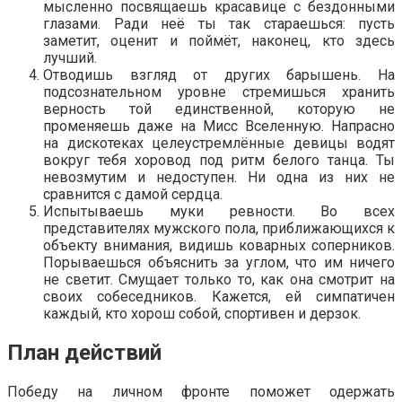
мысленно посвящаешь красавице с бездонными
глазами. Ради неё ты так стараешься: пусть
заметит, оценит и поймёт, наконец, кто здесь
лучший.
Отводишь взгляд от других барышень. На
подсознательном уровне стремишься хранить
верность той единственной, которую не
променяешь даже на Мисс Вселенную. Напрасно
на дискотеках целеустремлённые девицы водят
вокруг тебя хоровод под ритм белого танца. Ты
невозмутим и недоступен. Ни одна из них не
сравнится с дамой сердца.
Испытываешь муки ревности. Во всех
представителях мужского пола, приближающихся к
объекту внимания, видишь коварных соперников.
Порываешься объяснить за углом, что им ничего
не светит. Смущает только то, как она смотрит на
своих собеседников. Кажется, ей симпатичен
каждый, кто хорош собой, спортивен и дерзок.
План действий
Победу на личном фронте поможет одержать