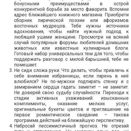
бонусными преимуществами в острой
конкурентной борьбе за место фаворита. Вспомни
адрес ближайшего книжного магазина. Приобрети
сборник лирической поэзии или афоризмов
восточных мудрецов. Тебе нужны источники
вдохновения, чтобы найти нужный подход к
любящей ушами женщине. Просмотри на всякий
случай популярные форумы любителей домашних
животных или известные кулинарные блоги.
Готовый набор универсальных тем для того, чтобы
поддержать разговор с милой барышней, тебе не
помешает.
Не сиди сложа руки. Что делать, чтобы привлечь к
себе внимание избранницы, если парень в неё
влюбился? Не по-мужски подпирать стенку и с
замиранием сердца гадать: заметит – не заметит.
Не доверяй свою судьбу случайности. Переходи к
стадии активных ухаживаний: изысканные
комплименты, оказание мелких услуг,
оригинальные букеты цветов и приглашение на
первое романтическое свидание – такова
программа действий на ближайшую перспективу.
Набросай пессимистичный прогноз. Не отрезай