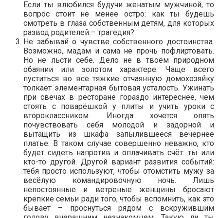
Если ты влюбился будучи женатым мужчиной, то
вопрос стоит не менее остро: как ты будешь
смотреть в глаза собственным детям, для которых
развод родителей – трагедия?
Не забывай о чувстве собственного достоинства.
Возможно, мадам и сама не прочь пофлиртовать.
Но не льсти себе. Дело не в твоём природном
обаянии или золотом характере. Чаще всего
пуститься во все тяжкие отчаянную домохозяйку
толкает элементарная бытовая усталость. Ужинать
при свечах в ресторане гораздо интереснее, чем
стоять с поварёшкой у плиты и учить уроки с
второклассником. Иногда хочется опять
почувствовать себя молодой и задорной и
вытащить из шкафа запылившееся вечернее
платье. В таком случае совершенно неважно, кто
будет сидеть напротив и оплачивать счёт: ты или
кто-то другой. Другой вариант развития событий:
тебя просто используют, чтобы отомстить мужу за
весёлую командировочную ночь. Лишь
непостоянные и ветреные женщины бросают
крепкие семьи ради того, чтобы вспомнить, как это
бывает – проснуться рядом с вскружившим
голову вчерашним незнакомцем. Такую ли ты