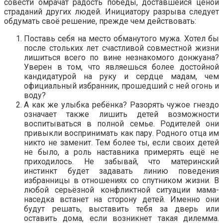
совести омрачат радость победы, доставшейся ценой
страданий других людей. Инициатору разрыва следует
обдумать своё решение, прежде чем действовать:
Поставь себя на место обманутого мужа. Хотел бы
после стольких лет счастливой совместной жизни
лишиться всего по вине незнакомого донжуана?
Уверен в том, что являешься более достойной
кандидатурой на руку и сердце мадам, чем
официальный избранник, прошедший с ней огонь и
воду?
А как же улыбка ребёнка? Разорять чужое гнездо
означает также лишить детей возможности
воспитываться в полной семье. Родителей они
привыкли воспринимать как пару. Родного отца им
никто не заменит. Тем более ты, если своих детей
не было, а роль наставника примерять ещё не
приходилось. Не забывай, что материнский
инстинкт будет задавать линию поведения
избранницы в отношениях со спутником жизни. В
любой серьёзной конфликтной ситуации мама-
наседка встанет на сторону детей. Именно они
будут решать, выставить тебя за дверь или
оставить дома, если возникнет такая дилемма.