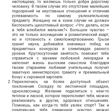
настоящему, то желаешь только добра дорогому
человеку. В твоём случае это отсутствие малейших
подозрений на неуставные отношения и отличная
успеваемость по самому увлекательному
предмету. Женщину ни в коем случае не должен
беспокоить щекотливый вопрос: «Что делать, если
в тебя влюбился мальчик?». Большое чувство –
это не только восхищение и романтический азарт,
но и готовность к самопожертвованию. Грызи
гранит науки, добивайся значимых побед на
предметных конкурсах и олимпиадах разного
уровня. Круглосуточная занятость поможет тебе
справиться с муками любовной лихорадки и
наполнит жизнь высоким смыслом: благодаря
твоим стараниям любимая учительница получит
заветную министерскую грамоту и премиальный
бонус к скромной зарплате.
Переключись на более доступный объект
поклонения. Соседку по лестничной площадке,
одноклассницу. Желание поделиться с кем-то
теплом и лаской, которое переполняет тебя, можно
реализовать в других, здоровых отношениях.
Помнишь, как когда-то тебя увлёк спорт? Так и
охватившее тебя пламенное чувство можно