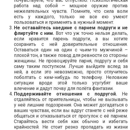
почувствуете, что вас отпустило. Психологическая
работа над собой – мощное оружие против
нежелательных чувств. Помните, что сила воли
есть у каждого, только не все ею умеют
пользоваться и применять в нужный момент.
Не оставайтесь наедине с парнем подруги и не
флиртуйте с ним.
Вот что уж точно нельзя делать,
если нравится парень подруги, а вы хотите
сохранить с ней доверительные отношения.
Оставаться один на один с чьим-то мужчиной –
плохой тон, а также повод для ревности со стороны
женщины. Не провоцируйте парня, подругу и себя
саму таким поступком. Лучше выйдите вслед за
ней, а если это невозможно, просто отлучитесь
поболтать с кем-нибудь по телефону. Неловкие
ситуации вроде этой только усугубят ваше
влечение и дадут почву для полёта фантазии.
Поддерживайте отношения с подругой.
Не
отдаляйтесь от приятельницы, чтобы не вызывать
у неё лишние подозрения. Она может догадаться о
ваших чувствах, если вы вдруг станете с ней реже
общаться и отказываться от прогулок с её парнем.
Старайтесь вести себя как обычно и избегать
крайностей. Не стоит резко пропадать из жизни