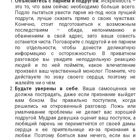
Объяснитесь с парнем и подругой.
Искренность –
это то, что вам сейчас необходимо больше всего.
Подло пытаться увести парня из-под носа лучшей
подруги, лучше сказать прямо о своих чувствах.
Конечно, стоит подготовиться к возможным
последствиям – обиде, непониманию и
обвинениям в свой адрес, зато ваша совесть
останется чиста. Поговорите с подругой и её парнем
по отдельности, чтобы донести деликатную
информацию с осторожностью. В приватном
разговоре вы увидите неподдельную реакцию
людей и по ней поймёте, какое впечатление
произвёл ваш чувственный монолог. Помните, что
действуете по зову своего сердца, поэтому не
жалейте ни о чём.
Будьте уверены в себе.
Ваша самооценка не
должна пострадать, даже если признание выйдет
вам боком. Вы правильно поступили, когда
решились на откровенный разговор. Ложь или
умалчивание проблемы не делает вас хорошей
подругой. Мудрая девушка оценит ваш поступок, а
любящий парень не переметнётся от своей дамы
сердца к её приятельнице из-за признания в
любви. Поэтому бояться вам нечего, если вы и