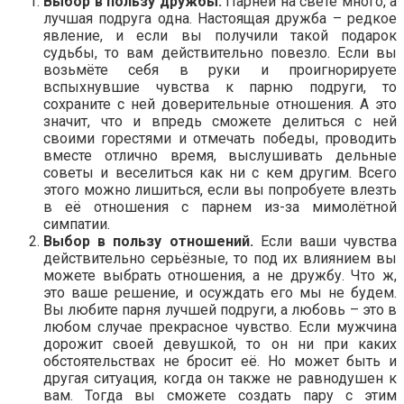
Выбор в пользу дружбы.
Парней на свете много, а
лучшая подруга одна. Настоящая дружба – редкое
явление, и если вы получили такой подарок
судьбы, то вам действительно повезло. Если вы
возьмёте себя в руки и проигнорируете
вспыхнувшие чувства к парню подруги, то
сохраните с ней доверительные отношения. А это
значит, что и впредь сможете делиться с ней
своими горестями и отмечать победы, проводить
вместе отлично время, выслушивать дельные
советы и веселиться как ни с кем другим. Всего
этого можно лишиться, если вы попробуете влезть
в её отношения с парнем из-за мимолётной
симпатии.
Выбор в пользу отношений.
Если ваши чувства
действительно серьёзные, то под их влиянием вы
можете выбрать отношения, а не дружбу. Что ж,
это ваше решение, и осуждать его мы не будем.
Вы любите парня лучшей подруги, а любовь – это в
любом случае прекрасное чувство. Если мужчина
дорожит своей девушкой, то он ни при каких
обстоятельствах не бросит её. Но может быть и
другая ситуация, когда он также не равнодушен к
вам. Тогда вы сможете создать пару с этим