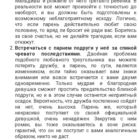
Мальдивы и рожаете от него третьего ребёнка. В
реальности всё может произойти с точностью до
наоборот, и вы должны быть подготовлены к
возможному неблагоприятному исходу. Логично,
что если парень действительно любит свою
половину, то вряд ли бросит её ради вас. Боритесь
за своё счастье, но не делайте трагедии, если вам
откажут.
Встречаться с парнем подруги у неё за спиной
чревато последствиями.
Двойная проблема
подобного любовного треугольника: вы можете
потерять дружбу, а парень, по сути, является
изменником, если тайно оказывает вам знаки
внимания или вовсе встречается с вами двумя
одновременно. Только мудрая и благородная
девушка сможет простить предательство близкой
подруги, но и в этом случае останется неприятный
осадок. Вероятность, что дружба постепенно сойдёт
на нет, очень высока. Парень же, который
некрасиво поступает со своей официальной
девушкой, очень ненадёжен. Закрутив с ним
роман, вы тоже оказываетесь в зоне риска:
гарантий, что он не поступит с вами аналогичным
образом, никто не даст.