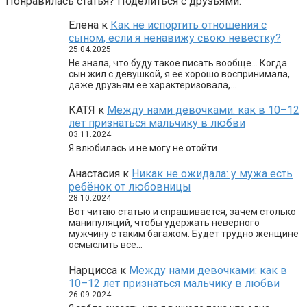
Понравилась статья? Поделиться с друзьями:
Елена
к
Как не испортить отношения с
сыном, если я ненавижу свою невестку?
25.04.2025
Не знала, что буду такое писать вообще… Когда
сын жил с девушкой, я ее хорошо воспринимала,
даже друзьям ее характеризовала,…
КАТЯ
к
Между нами девочками: как в 10–12
лет признаться мальчику в любви
03.11.2024
Я влюбилась и не могу не отойти
Анастасия
к
Никак не ожидала: у мужа есть
ребёнок от любовницы
28.10.2024
Вот читаю статью и спрашивается, зачем столько
манипуляций, чтобы удержать неверного
мужчину с таким багажом. Будет трудно женщине
осмыслить все…
Нарцисса
к
Между нами девочками: как в
10–12 лет признаться мальчику в любви
26.09.2024