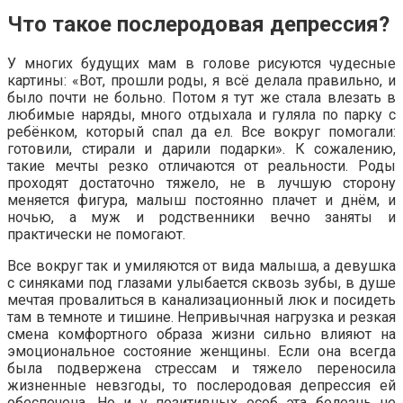
Что такое послеродовая депрессия?
У многих будущих мам в голове рисуются чудесные
картины: «Вот, прошли роды, я всё делала правильно, и
было почти не больно. Потом я тут же стала влезать в
любимые наряды, много отдыхала и гуляла по парку с
ребёнком, который спал да ел. Все вокруг помогали:
готовили, стирали и дарили подарки». К сожалению,
такие мечты резко отличаются от реальности. Роды
проходят достаточно тяжело, не в лучшую сторону
меняется фигура, малыш постоянно плачет и днём, и
ночью, а муж и родственники вечно заняты и
практически не помогают.
Все вокруг так и умиляются от вида малыша, а девушка
с синяками под глазами улыбается сквозь зубы, в душе
мечтая провалиться в канализационный люк и посидеть
там в темноте и тишине. Непривычная нагрузка и резкая
смена комфортного образа жизни сильно влияют на
эмоциональное состояние женщины. Если она всегда
была подвержена стрессам и тяжело переносила
жизненные невзгоды, то послеродовая депрессия ей
обеспечена. Но и у позитивных особ эта болезнь не