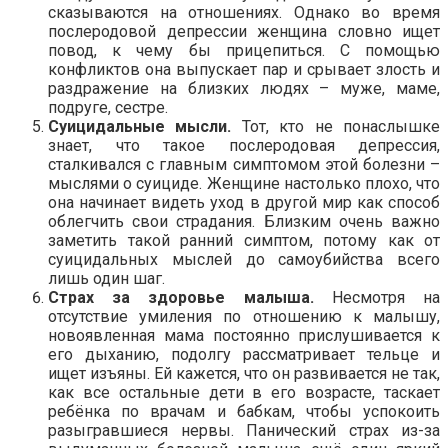
сказываются на отношениях. Однако во время
послеродовой депрессии женщина словно ищет
повод, к чему бы прицепиться. С помощью
конфликтов она выпускает пар и срывает злость и
раздражение на близких людях – муже, маме,
подруге, сестре.
Суицидальные мысли.
Тот, кто не понаслышке
знает, что такое послеродовая депрессия,
сталкивался с главным симптомом этой болезни –
мыслями о суициде. Женщине настолько плохо, что
она начинает видеть уход в другой мир как способ
облегчить свои страдания. Близким очень важно
заметить такой ранний симптом, потому как от
суицидальных мыслей до самоубийства всего
лишь один шаг.
Страх за здоровье малыша.
Несмотря на
отсутствие умиления по отношению к малышу,
новоявленная мама постоянно прислушивается к
его дыханию, подолгу рассматривает тельце и
ищет изъяны. Ей кажется, что он развивается не так,
как все остальные дети в его возрасте, таскает
ребёнка по врачам и бабкам, чтобы успокоить
разыгравшиеся нервы. Панический страх из-за