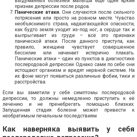
выдуманных болезней малыша ещё один яркий
признак депрессии после родов.
Панические атаки.
Они случаются после сильного
потрясения или просто на ровном месте. Чувство
необъяснимого страха, надвигающейся опасности,
как будто земля уходит из-под ног, а сердце так и
выпрыгивает из груди – всё это признаки
панической атаки. После данного приступа, как
правило, женщина чувствует совершенное
бессилие или начинает истерично плакать.
Панические атаки – один из пунктов в диагностике
послеродовой депрессии. Однако сами по себе они
истощают организм и вредят нервной системе. На
их фоне могут появиться различные фобии, тики и
расстройства.
Если вы заметили у себя симптомы послеродовой
депрессии, то должны немедленно приступить к её
лечению и не пренебрегать помощью близких.
Запущенная стадия болезни может привести к
необратимым печальным последствиям.
Как наверняка выявить у себя