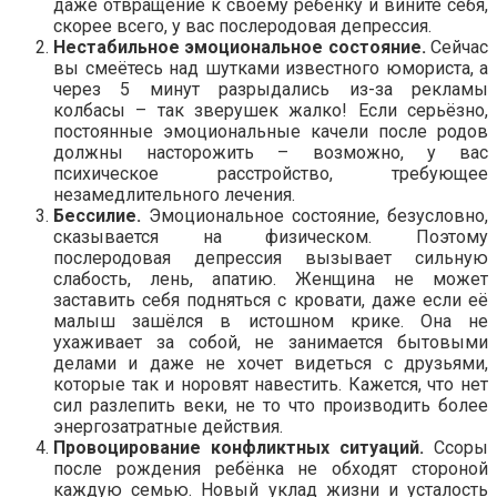
даже отвращение к своему ребёнку и вините себя,
скорее всего, у вас послеродовая депрессия.
Нестабильное эмоциональное состояние.
Сейчас
вы смеётесь над шутками известного юмориста, а
через 5 минут разрыдались из-за рекламы
колбасы – так зверушек жалко! Если серьёзно,
постоянные эмоциональные качели после родов
должны насторожить – возможно, у вас
психическое расстройство, требующее
незамедлительного лечения.
Бессилие.
Эмоциональное состояние, безусловно,
сказывается на физическом. Поэтому
послеродовая депрессия вызывает сильную
слабость, лень, апатию. Женщина не может
заставить себя подняться с кровати, даже если её
малыш зашёлся в истошном крике. Она не
ухаживает за собой, не занимается бытовыми
делами и даже не хочет видеться с друзьями,
которые так и норовят навестить. Кажется, что нет
сил разлепить веки, не то что производить более
энергозатратные действия.
Провоцирование конфликтных ситуаций.
Ссоры
после рождения ребёнка не обходят стороной
каждую семью. Новый уклад жизни и усталость