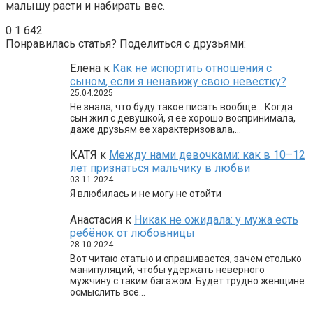
малышу расти и набирать вес.
0
1 642
Понравилась статья? Поделиться с друзьями:
Елена
к
Как не испортить отношения с
сыном, если я ненавижу свою невестку?
25.04.2025
Не знала, что буду такое писать вообще… Когда
сын жил с девушкой, я ее хорошо воспринимала,
даже друзьям ее характеризовала,…
КАТЯ
к
Между нами девочками: как в 10–12
лет признаться мальчику в любви
03.11.2024
Я влюбилась и не могу не отойти
Анастасия
к
Никак не ожидала: у мужа есть
ребёнок от любовницы
28.10.2024
Вот читаю статью и спрашивается, зачем столько
манипуляций, чтобы удержать неверного
мужчину с таким багажом. Будет трудно женщине
осмыслить все…