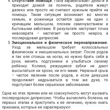
Отсутствие помощи.
Папа зарабатывает деньги и
приходит домой за полночь, родители живут
далеко или просто не считают нужным прийти на
помощь. Такая ситуация возникает во многих
семьях, и роженица остаётся один на один с
кричащим малышом, плохим самочувствием и
бытовыми заботами. В результате наступает точка
невозврата – настигает не просто невроз, а
послеродовая депрессия.
Эмоциональное и физическое перенапряжение.
Уход за малышом требует колоссальных
физических и эмоциональных затрат. После родов
и так еле стоишь на ногах, но нужно брать себя в
руки, менять подгузники и улыбаться своему
ребёнку. Колики, режущиеся зубки не дают
высыпаться ни крохе, ни его маме. Нервный срыв
– частое явление после родов, и если девушка
продолжает надрываться в том же духе, то
подступает более серьёзное заболевание.
Одна из этих причин или их совокупность могут вызвать
послеродовую депрессию. Чтобы вычислить болезнь на
первых этапах и приступить к её лечению, нужно знать
признаки, которые её характеризуют.