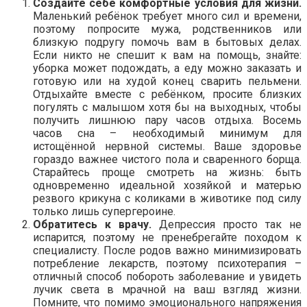
Создайте себе комфортные условия для жизни.
Маленький ребёнок требует много сил и времени,
поэтому попросите мужа, родственников или
близкую подругу помочь вам в бытовых делах.
Если никто не спешит к вам на помощь, знайте:
уборка может подождать, а еду можно заказать и
готовую или на худой конец сварить пельмени.
Отдыхайте вместе с ребёнком, просите близких
погулять с малышом хотя бы на выходных, чтобы
получить лишнюю пару часов отдыха. Восемь
часов сна – необходимый минимум для
истощённой нервной системы. Ваше здоровье
гораздо важнее чистого пола и сваренного борща.
Старайтесь проще смотреть на жизнь: быть
одновременно идеальной хозяйкой и матерью
резвого крикуна с коликами в животике под силу
только лишь супергероине.
Обратитесь к врачу.
Депрессия просто так не
испарится, поэтому не пренебрегайте походом к
специалисту. После родов важно минимизировать
потребление лекарств, поэтому психотерапия –
отличный способ побороть заболевание и увидеть
лучик света в мрачной на ваш взгляд жизни.
Помните, что помимо эмоционального напряжения