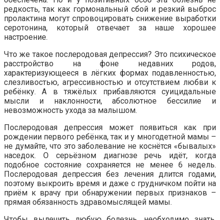
редкость, так как гормональный сбой и резкий выброс
пролактина могут спровоцировать снижение выработки
серотонина, который отвечает за наше хорошее
настроение.
Что же такое послеродовая депрессия? Это психическое
расстройство на фоне недавних родов,
характеризующееся в лёгких формах подавленностью,
слезливостью, агрессивностью и отсутствием любви к
ребёнку. А в тяжёлых прибавляются суицидальные
мысли и наклонности, абсолютное бессилие и
невозможность ухода за малышом.
Послеродовая депрессия может появиться как при
рождении первого ребёнка, так и у многодетной мамы –
не думайте, что это заболевание не коснётся «бывалых»
наседок. О серьёзном диагнозе речь идёт, когда
подобное состояние сохраняется не менее 6 недель.
Послеродовая депрессия без лечения длится годами,
поэтому выкроить время и даже с грудничком пойти на
приём к врачу при обнаружении первых признаков –
прямая обязанность здравомыслящей мамы.
Чтобы вылечить любую болезнь, необходимо знать,