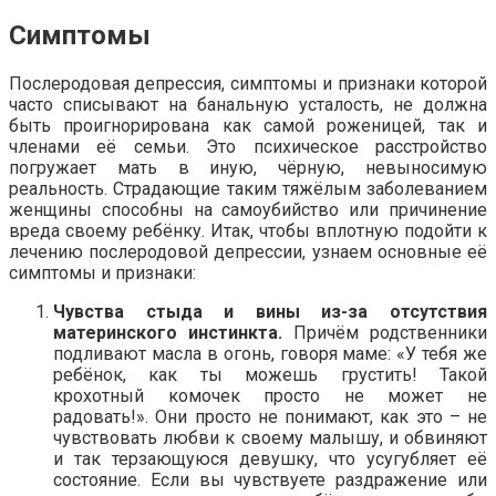
Симптомы
Послеродовая депрессия, симптомы и признаки которой
часто списывают на банальную усталость, не должна
быть проигнорирована как самой роженицей, так и
членами её семьи. Это психическое расстройство
погружает мать в иную, чёрную, невыносимую
реальность. Страдающие таким тяжёлым заболеванием
женщины способны на самоубийство или причинение
вреда своему ребёнку. Итак, чтобы вплотную подойти к
лечению послеродовой депрессии, узнаем основные её
симптомы и признаки:
Чувства стыда и вины из-за отсутствия
материнского инстинкта.
Причём родственники
подливают масла в огонь, говоря маме: «У тебя же
ребёнок, как ты можешь грустить! Такой
крохотный комочек просто не может не
радовать!». Они просто не понимают, как это – не
чувствовать любви к своему малышу, и обвиняют
и так терзающуюся девушку, что усугубляет её
состояние. Если вы чувствуете раздражение или