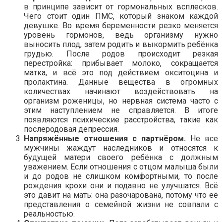
в принципе зависит от гормональных всплесков.
Чего стоит один ПМС, который знаком каждой
девушке. Во время беременности резко меняется
уровень гормонов, ведь организму нужно
выносить плод, затем родить и выкормить ребёнка
грудью. После родов происходит резкая
перестройка: прибывает молоко, сокращается
матка, и всё это под действием окситоцина и
пролактина. Данные вещества в огромных
количествах начинают воздействовать на
организм роженицы, но нервная система часто с
этим наступлением не справляется. В итоге
появляются психические расстройства, такие как
послеродовая депрессия.
Напряжённые отношения с партнёром.
Не все
мужчины жаждут наследников и относятся к
будущей матери своего ребёнка с должным
уважением. Если отношения с отцом малыша были
и до родов не слишком комфортными, то после
рождения крохи они и подавно не улучшатся. Всё
это давит на мать: она разочарована, потому что её
представления о семейной жизни не совпали с
реальностью.