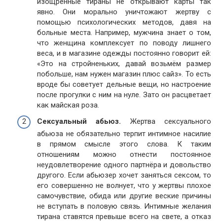
изощрённые тираны не открывают карты так
явно. Они морально уничтожают жертву с
помощью психологических методов, давя на
больные места. Например, мужчина знает о том,
что женщина комплексует по поводу лишнего
веса, и в магазине одежды постоянно говорит ей:
«Это на стройненьких, давай возьмём размер
побольше, нам нужен магазин плюс сайз». То есть
вроде бы советует дельные вещи, но настроение
после прогулки с ним на нуле. Зато он расцветает
как майская роза.
Сексуальный абьюз.
Жертва сексуального
абьюза не обязательно терпит интимное насилие
в прямом смысле этого слова. К таким
отношениям можно отнести постоянное
неудовлетворение одного партнёра и довольство
другого. Если абьюзер хочет заняться сексом, то
его совершенно не волнует, что у жертвы плохое
самочувствие, обида или другие веские причины
не вступать в половую связь. Интимные желания
тирана ставятся превыше всего на свете, а отказ