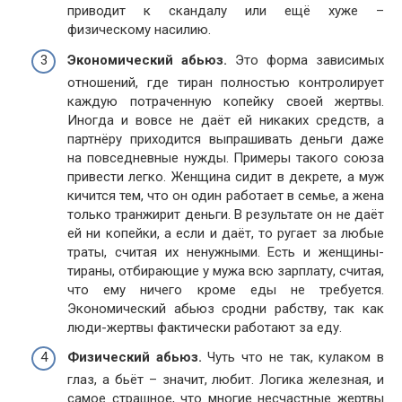
приводит к скандалу или ещё хуже –
физическому насилию.
Экономический абьюз.
Это форма зависимых
отношений, где тиран полностью контролирует
каждую потраченную копейку своей жертвы.
Иногда и вовсе не даёт ей никаких средств, а
партнёру приходится выпрашивать деньги даже
на повседневные нужды. Примеры такого союза
привести легко. Женщина сидит в декрете, а муж
кичится тем, что он один работает в семье, а жена
только транжирит деньги. В результате он не даёт
ей ни копейки, а если и даёт, то ругает за любые
траты, считая их ненужными. Есть и женщины-
тираны, отбирающие у мужа всю зарплату, считая,
что ему ничего кроме еды не требуется.
Экономический абьюз сродни рабству, так как
люди-жертвы фактически работают за еду.
Физический абьюз.
Чуть что не так, кулаком в
глаз, а бьёт – значит, любит. Логика железная, и
самое страшное, что многие несчастные жертвы