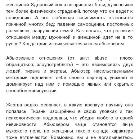
женщиной. Здоровый союз не приносит боли, душевных и
тем более физических страданий, потому что он ведёт к
созиданию. А вот любовная зависимость становится
причиной многих бед: падения самооценки, постоянных
размолвок, разрушения семей. Как понять, что развитие
отношений между мужчиной и женщиной идёт не в то
русло? Когда один из них является явным абьюзером.
Абьюзивные отношения (от англ. abuse – плохо
обращаться, злоупотреблять) – это взаимосвязь двух
людей: тирана и жертвы. Абьюзер насильственными
методами подчиняет себе своего партнёра, унижает и
доминирует над ним с помощью явных или скрытых
способов манипуляции.
Жертва редко осознаёт, в какую крепкую паутину она
попалась. Тираны изощрённы в своих уловках и так
психологически подкованы, что убедят любого в своей
невиновности. Абьюзером чаще становятся лица
мужского пола, но женщины такого склада характера
тоже встречаются. Возможно, вы и не догадываетесь,