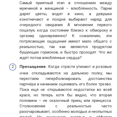
Самый приятный этап в отношениях между
мужчиной и женщиной – влюблённость. Парни
дарят цветы, водят в кино, а девушки
кокетничают и полдня выбирают наряд для
очередного свидания. А мгновение первого
поцелуя, когда состояние близко к обмороку и
оргазму одновременно! К сожалению, эти
потрясающие ощущения имеют мало общего с
реальностью, так как являются продуктом
бушующих гормонов, и быстро проходят. Что же
ждёт потом влюблённые сердца?
Пресыщение.
Когда страсти утихают и розовые
очки откладываются на дальнюю полку, мы
перестаём гиперболизировать достоинства
партнёра и начинаем оценивать его более трезво.
Пока ещё не открываются недостатки во всей
красе, но теперь хотя бы видно, что вторая
половина – не сказочный принц или принцесса.
Столкновение с реальностью часто
разочаровывает, особенно молодых и неопытных
людей. На ощущение счастья и эйфории