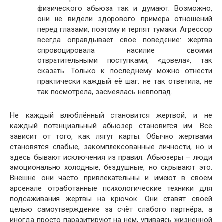
физического абьюза так и думают. Возможно,
они не видели здорового примера отношений
перед глазами, поэтому и терпят тумаки. Агрессор
всегда оправдывает своё поведение: жертва
спровоцировала насилие своими
отвратительными поступками, «довела», так
сказать. Только к последнему можно отнести
практически каждый её шаг: не так ответила, не
так посмотрела, засмеялась невпопад.
Не каждый влюблённый становится жертвой, и не
каждый потенциальный абьюзер становится им. Всё
зависит от того, как лягут карты. Обычно жертвами
становятся слабые, закомплексованные личности, но и
здесь бывают исключения из правил. Абьюзеры – люди
эмоционально холодные, бездушные, но скрывают это.
Внешне они часто привлекательны и имеют в своём
арсенале отработанные психологические техники для
подсаживания жертвы на крючок. Они ставят своей
целью самоутверждение за счёт слабого партнёра, а
иногда просто паразитируют на нём, упиваясь жизненной