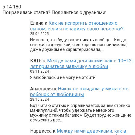
5
14 180
Понравилась статья? Поделиться с друзьями:
Елена
к
Как не испортить отношения с
сыном, если я ненавижу свою невестку?
25.04.2025
Не знала, что буду такое писать вообще… Когда
сын жил с девушкой, я ее хорошо воспринимала,
даже друзьям ее характеризовала,…
КАТЯ
к
Между нами девочками: как в 10–12
лет признаться мальчику в любви
03.11.2024
Я влюбилась и не могу не отойти
Анастасия
к
Никак не ожидала: у мужа есть
ребёнок от любовницы
28.10.2024
Вот читаю статью и спрашивается, зачем столько
манипуляций, чтобы удержать неверного
мужчину с таким багажом. Будет трудно женщине
осмыслить все…
Нарцисса
к
Между нами девочками: как в