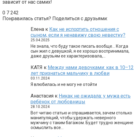
зависит от нас самих!
0
7 242
Понравилась статья? Поделиться с друзьями:
Елена
к
Как не испортить отношения с
сыном, если я ненавижу свою невестку?
25.04.2025
Не знала, что буду такое писать вообще… Когда
сын жил с девушкой, я ее хорошо воспринимала,
даже друзьям ее характеризовала,…
КАТЯ
к
Между нами девочками: как в 10–12
лет признаться мальчику в любви
03.11.2024
Я влюбилась и не могу не отойти
Анастасия
к
Никак не ожидала: у мужа есть
ребёнок от любовницы
28.10.2024
Вот читаю статью и спрашивается, зачем столько
манипуляций, чтобы удержать неверного
мужчину с таким багажом. Будет трудно женщине
осмыслить все…