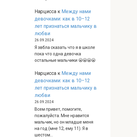
Нарцисса
к
Между нами
девочками: как в 10–12
лет признаться мальчику в
любви
26.09.2024
Я звбла сказать что я в школе
пока что одна девочка
остальные мальчики 😬😬😬😬
Нарцисса
к
Между нами
девочками: как в 10–12
лет признаться мальчику в
любви
26.09.2024
Всем привет, помогите,
пожалуйста. Мне нравится
мальчик, но он младше меня
на год (мне 12, ему 11). Я в
шестом…