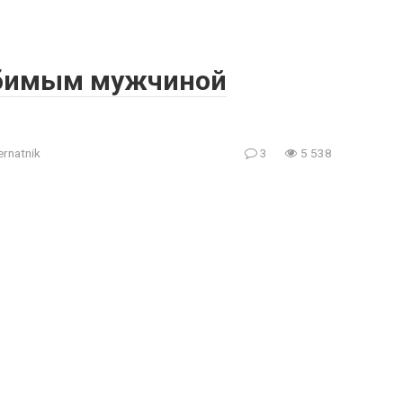
юбимым мужчиной
ernatnik
3
5 538