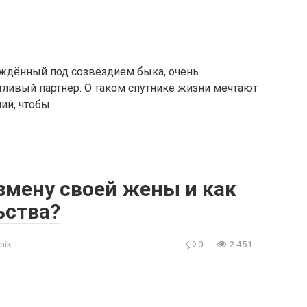
ождённый под созвездием быка, очень
ливый партнёр. О таком спутнике жизни мечтают
ий, чтобы
змену своей жены и как
ьства?
nik
0
2 451