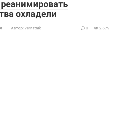
и реанимировать
тва охладели
я
Автор:
vernatnik
0
2 679