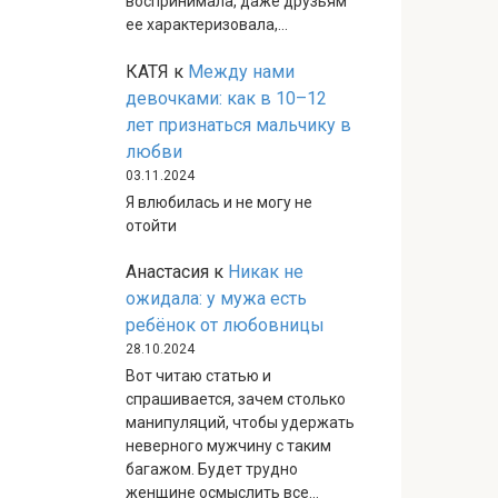
воспринимала, даже друзьям
ее характеризовала,…
КАТЯ
к
Между нами
девочками: как в 10–12
лет признаться мальчику в
любви
03.11.2024
Я влюбилась и не могу не
отойти
Анастасия
к
Никак не
ожидала: у мужа есть
ребёнок от любовницы
28.10.2024
Вот читаю статью и
спрашивается, зачем столько
манипуляций, чтобы удержать
неверного мужчину с таким
багажом. Будет трудно
женщине осмыслить все…