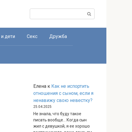
Поиск:
 и дети
Секс
Дружба
Елена
к
Как не испортить
отношения с сыном, если я
ненавижу свою невестку?
25.04.2025
Не знала, что буду такое
писать вообще… Когда сын
жил с девушкой, я ее хорошо