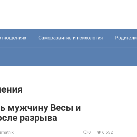
отношениях
Саморазвитие и психология
Родители
шения
ть мужчину Весы и
осле разрыва
ernatnik
0
6 552