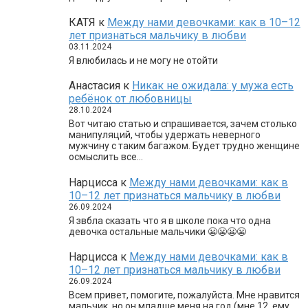
КАТЯ
к
Между нами девочками: как в 10–12
лет признаться мальчику в любви
03.11.2024
Я влюбилась и не могу не отойти
Анастасия
к
Никак не ожидала: у мужа есть
ребёнок от любовницы
28.10.2024
Вот читаю статью и спрашивается, зачем столько
манипуляций, чтобы удержать неверного
мужчину с таким багажом. Будет трудно женщине
осмыслить все…
Нарцисса
к
Между нами девочками: как в
10–12 лет признаться мальчику в любви
26.09.2024
Я звбла сказать что я в школе пока что одна
девочка остальные мальчики 😬😬😬😬
Нарцисса
к
Между нами девочками: как в
10–12 лет признаться мальчику в любви
26.09.2024
Всем привет, помогите, пожалуйста. Мне нравится
мальчик, но он младше меня на год (мне 12, ему