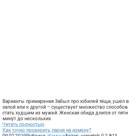
Варианты примирения Забыл про юбилей тёщи, ушёл в
запой или к другой – существует множество способов
стать худшим из мужей. Женская обида длится от пяти
минут до нескольких
Читать полностью
Как точно проверить парня на измену?
09.02.2019
Рубрика:
Измена
Автор:
vernatnik
0
2 813