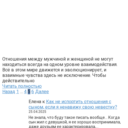
Отношения между мужчиной и женщиной не могут
находиться всегда на одном уровне взаимодействия.
Всё в этом мире движется и эволюционирует, и
взаимные чувства здесь не исключение. Чтобы
действительно
Читать полностью
Пагинация
Назад
1
…
4
5
6
Далее
записей
Елена
к
Как не испортить отношения с
сыном, если я ненавижу свою невестку?
25.04.2025
Не знала, что буду такое писать вообще… Когда
сын жил с девушкой, я ее хорошо воспринимала,
даже друзьям ее характеризовала,…