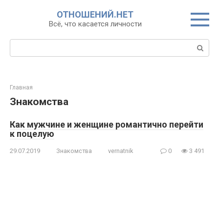
Перейти
ОТНОШЕНИЙ.НЕТ
к
Всё, что касается личности
контенту
Поиск:
Главная
Знакомства
Как мужчине и женщине романтично перейти
к поцелую
29.07.2019
Знакомства
vernatnik
0
3 491