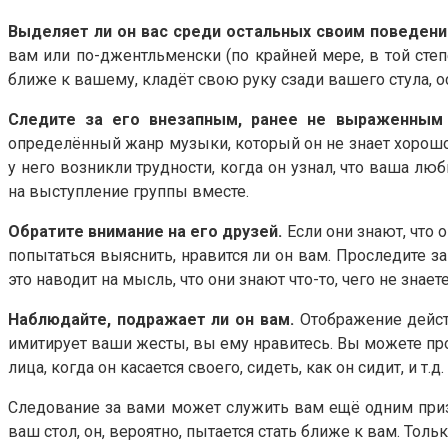
Выделяет ли он вас среди остальных своим поведен
вам или по-джентльменски (по крайней мере, в той степе
ближе к вашему, кладёт свою руку сзади вашего стула, о
Следите за его внезапным, ранее не выраженным 
определённый жанр музыки, который он не знает хорошо,
у него возникли трудности, когда он узнал, что ваша лю
на выступление группы вместе.
Обратите внимание на его друзей.
Если они знают, что 
попытаться выяснить, нравится ли он вам. Проследите з
это наводит на мысль, что они знают что-то, чего не знает
Наблюдайте, подражает ли он вам.
Отображение действ
имитирует ваши жесты, вы ему нравитесь. Вы можете прове
лица, когда он касается своего, сидеть, как он сидит, и 
Следование за вами может служить вам ещё одним призна
ваш стол, он, вероятно, пытается стать ближе к вам. Толь