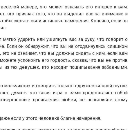
есёлой манере, это может означать его интерес к вам,
т, это признак того, что он выделил вас за внимание и
чтобы скрыть свои истинные намерения. Конечно, если он
ил.
мягко ударить или ущипнуть вас за руку, что говорит о
ие. Если он обнаружит, что вы не отодвинулись слишком
 это не означает, что вы должны сидеть с ним, если вам
можете успокоить его гордость, сказав, что вы не против
вы из тех девушек, кто находит пощипывания забавными,
з мальчиков» и говорить только о дружественной шутке.
ает думать, что такая игра с вами представляет собой
есовершенные проявления любви; не позволяйте этому
даже если у этого человека благие намерения.
кияж, а парень заметил это, то это очень хороший знак,