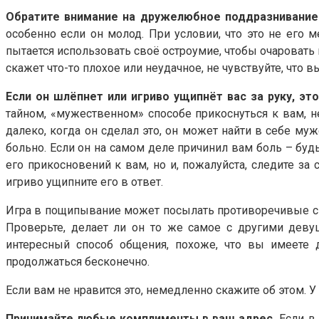
Обратите внимание на дружелюбное поддразнивание
особенно если он молод. При условии, что это не его 
пытается использовать своё остроумие, чтобы очаровать
скажет что-то плохое или неудачное, не чувствуйте, что в
Если он шлёпнет или игриво ущипнёт вас за руку, эт
тайном, «мужественном» способе прикоснуться к вам, н
далеко, когда он сделал это, он может найти в себе му
больно. Если он на самом деле причинил вам боль – будь
его прикосновений к вам, но и, пожалуйста, следите з
игриво ущипните его в ответ.
Игра в пощипывание может посылать противоречивые сиг
Проверьте, делает ли он то же самое с другими девуш
интересный способ общения, похоже, что вы имеете 
продолжаться бесконечно.
Если вам не нравится это, немедленно скажите об этом. У
Принимайте любые комплименты в ваш адрес.
Если в 