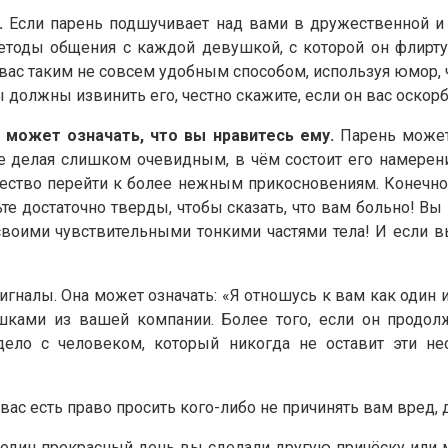
.
Если парень подшучивает над вами в дружественной и в
методы общения с каждой девушкой, с которой он флиртуе
 вас таким не совсем удобным способом, используя юмор, 
ы должны извинить его, честно скажите, если он вас оскорб
о может означать, что вы нравитесь ему.
Парень может 
е делая слишком очевидным, в чём состоит его намерен
жество перейти к более нежным прикосновениям. Конечно,
те достаточно тверды, чтобы сказать, что вам больно! Вы 
а своими чувствительными тонкими частями тела! И если 
налы. Она может означать: «Я отношусь к вам как один и
ками из вашей компании. Более того, если он продолж
дело с человеком, который никогда не оставит эти н
 вас есть право просить кого-либо не причинять вам вред, 
один прекрасный день вы сделали другую причёску или ма