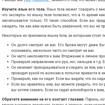
Изучите язык его тела.
Язык тела может говорить о мног
что эксперты по языку тела полагают, что в то время ка
насчитывается только 10 таких способов. Если вы при
ожидать, так как вам нужно быть уверенной, что вы не 
Некоторые из признаков языка тела, за которыми стоит 
Он долго смотрит на вас. Его брови могут даже бы
осознавать, насколько часто он смотрит на вас.
Он часто наклоняется к вам. Вторжение в личное пр
Проверьте направление его рук, ног, пальцев и т.д. 
Он начинает прихорашиваться и следить за тем, как 
проводит рукой по волосам в попытке привести в их
Проверьте, как он сидит. Если вы видите, что он си
Если вы нравитесь ему, вы можете увидеть, что он р
вы хотите сказать. Если он сидит вполоборота к вам, 
Обратите внимание на его контакт глазами.
Парень, кот
может внезапно повернуть голову в сторону, если увидит