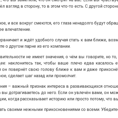
л взгляд в сторону, то в этом что-то есть. С другой сторо
ое, и все вокруг смеются, его глаза ненадолго будут обра
ее впечатление.
рвничает и ждёт удобного случая стать к вам ближе, возм
е о другом парне из его компании.
твительности не имеет значения, о чём вы говорите, но то
ее: наклонитесь так, чтобы ваше плечо едва касалось е
и он повернёт свою голову ближе к вам и даже прикоснёт
ное, сделает шаг назад или промолчит.
ния – важный признак интереса в развивающихся отношен
гда вы дотрагиваетесь до него. Если он увлечён вами, он мо
ии, когда рассказывает историю или просто потому, что вы
ть своими нежными прикосновениями со всеми. Убедитесь,