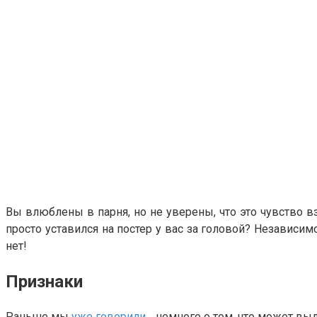
Вы влюблены в парня, но не уверены, что это чувство вз
просто уставился на постер у вас за головой? Независи
нет!
Признаки
Раньше мы
уже говорили…
немного о том, что может выд