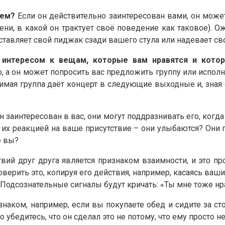
ием?
Если он действительно заинтересован вами, он може
ни, в какой он трактует своё поведение как таковое). О
ставляет свой пиджак сзади вашего стула или надевает св
интересом к вещам, которые вам нравятся и кото
 а он может попросить вас предложить группу или исполни
бимая группа даёт концерт в следующие выходные и, зная
он заинтересован в вас, они могут поддразнивать его, когд
а их реакцией на ваше присутствие – они улыбаются? Они
е вы?
ий друг друга является признаком взаимности, и это про
рить это, копируя его действия, например, касаясь ваших 
т.д. Подсознательные сигналы будут кричать: «Ты мне тоже н
ком, например, если вы покупаете обед и сидите за сто
ко убедитесь, что он сделал это не потому, что ему просто 