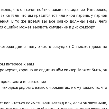
арню, что он хочет пойти с вами на свидание. Интересно,
ыка тела, что им нравится тот или иной парень, у парней
жения! В то же время вы всё равно должны знать, чего
акая ошибка может вызвать смущение и дискомфорт.
 которая длится пятую часть секунды). Он может даже не
ном интересе к вам.
проверяет, хорошо ли сидит на нём свитер. Может быть, он
я произвести впечатление.
 находясь рядом с вами, он романтик, и ему важно то, что
т попытаться поймать ваш взгляд или, если он застенчив,
уете, что ваш визуальный контакт длился на долю секунды