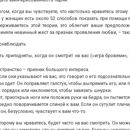
ом, когда вы чувствуете, что настолько нравитесь этому п
к у женщин есть около 52 способов показать при помощи яз
держиваетесь этой теории, это облегчит ваши предполо
приняли невинный жест за признак проявления любви, – т
понаблюдать:
ть приподняты, когда он смотрит на вас («игра бровями»,
остранство – признак большого интереса.
Если они указывают на вас, это говорит о его подсознатель
он одет. Он поправляет галстук, чтобы выпрямить его, или 
 порядок или наклоняется, чтобы завязать шнурки.
дит, приоткрыв ноги или положив руки на бедра, он пытаетс
едко поворачивается спиной к вам. Если он сутулит плечи,
он, безусловно, чувствует к вам что-то.
орому вы нравитесь, будет часто на вас смотреть. Он може
, что вы заметили, что он смотрит на вас. Если вы чувств