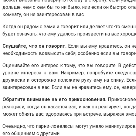
дольше, чем с кем бы то ни было, или если он быстро отвё
комнату, он не заинтересован в вас.
Когда он рядом с вами и говорит или делает что-то смешн
будет означать, что ему удалось произвести на вас хорош
Слушайте, что он говорит.
Если вы ему нравитесь, он не
необходимость возвысить себя, особенно если вы говорит
Оценивайте его интерес к тому, что вы говорите. В дейс
уровне интереса к вам. Например, попробуйте следующ
дружески и осторожно положите руку ему на спину. Есл
заинтересован в вас. Если вы не нравитесь ему, он, навер
Обратите внимание на его прикосновения.
Прикоснове
реакцией, когда он касается вас, и как он реагирует, ко
может обнять вас, здороваясь при встрече, выражая эмоц
Очевидно, что парни-ловеласы могут умело манипулирова
его общением с другими.