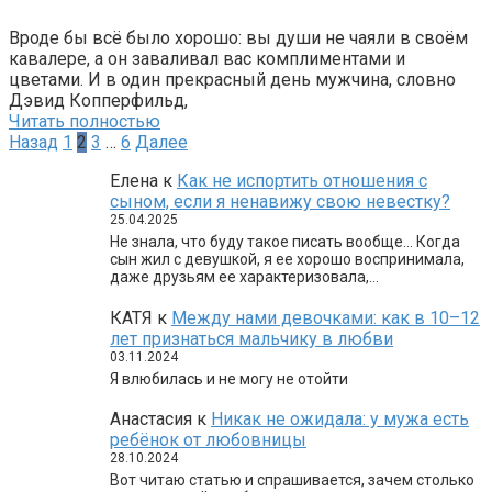
Вроде бы всё было хорошо: вы души не чаяли в своём
кавалере, а он заваливал вас комплиментами и
цветами. И в один прекрасный день мужчина, словно
Дэвид Копперфильд,
Читать полностью
Пагинация
Назад
1
2
3
…
6
Далее
записей
Елена
к
Как не испортить отношения с
сыном, если я ненавижу свою невестку?
25.04.2025
Не знала, что буду такое писать вообще… Когда
сын жил с девушкой, я ее хорошо воспринимала,
даже друзьям ее характеризовала,…
КАТЯ
к
Между нами девочками: как в 10–12
лет признаться мальчику в любви
03.11.2024
Я влюбилась и не могу не отойти
Анастасия
к
Никак не ожидала: у мужа есть
ребёнок от любовницы
28.10.2024
Вот читаю статью и спрашивается, зачем столько